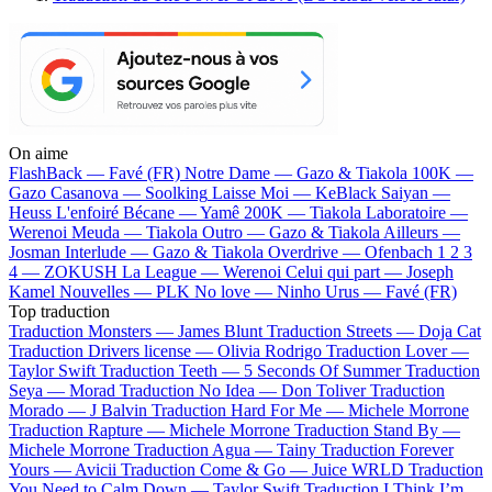
On aime
FlashBack —
Favé (FR)
Notre Dame —
Gazo & Tiakola
100K —
Gazo
Casanova —
Soolking
Laisse Moi —
KeBlack
Saiyan —
Heuss L'enfoiré
Bécane —
Yamê
200K —
Tiakola
Laboratoire —
Werenoi
Meuda —
Tiakola
Outro —
Gazo & Tiakola
Ailleurs —
Josman
Interlude —
Gazo & Tiakola
Overdrive —
Ofenbach
1 2 3
4 —
ZOKUSH
La League —
Werenoi
Celui qui part —
Joseph
Kamel
Nouvelles —
PLK
No love —
Ninho
Urus —
Favé (FR)
Top traduction
Traduction Monsters —
James Blunt
Traduction Streets —
Doja Cat
Traduction Drivers license —
Olivia Rodrigo
Traduction Lover —
Taylor Swift
Traduction Teeth —
5 Seconds Of Summer
Traduction
Seya —
Morad
Traduction No Idea —
Don Toliver
Traduction
Morado —
J Balvin
Traduction Hard For Me —
Michele Morrone
Traduction Rapture —
Michele Morrone
Traduction Stand By —
Michele Morrone
Traduction Agua —
Tainy
Traduction Forever
Yours —
Avicii
Traduction Come & Go —
Juice WRLD
Traduction
You Need to Calm Down —
Taylor Swift
Traduction I Think I’m