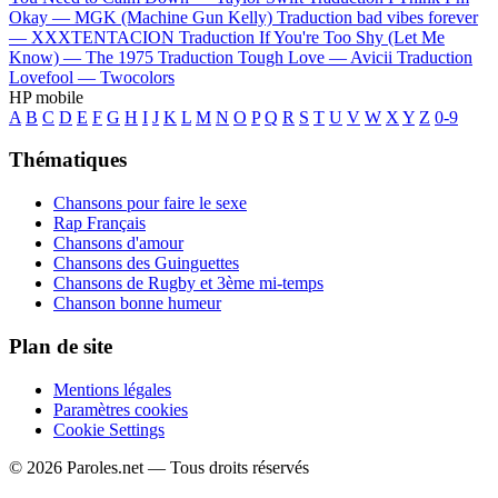
Okay —
MGK (Machine Gun Kelly)
Traduction bad vibes forever
—
XXXTENTACION
Traduction If You're Too Shy (Let Me
Know) —
The 1975
Traduction Tough Love —
Avicii
Traduction
Lovefool —
Twocolors
HP mobile
A
B
C
D
E
F
G
H
I
J
K
L
M
N
O
P
Q
R
S
T
U
V
W
X
Y
Z
0-9
Thématiques
Chansons pour faire le sexe
Rap Français
Chansons d'amour
Chansons des Guinguettes
Chansons de Rugby et 3ème mi-temps
Chanson bonne humeur
Plan de site
Mentions légales
Paramètres cookies
Cookie Settings
© 2026 Paroles.net — Tous droits réservés