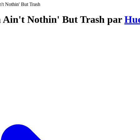
't Nothin' But Trash
h Ain't Nothin' But Trash par
Hue