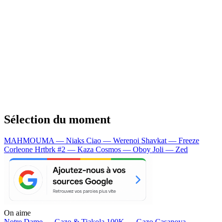
Sélection du moment
MAHMOUMA — Niaks
Ciao — Werenoi
Shavkat — Freeze
Corleone
Hrtbrk #2 — Kaza
Cosmos — Oboy
Joli — Zed
On aime
Notre Dame —
Gazo & Tiakola
100K —
Gazo
Casanova —