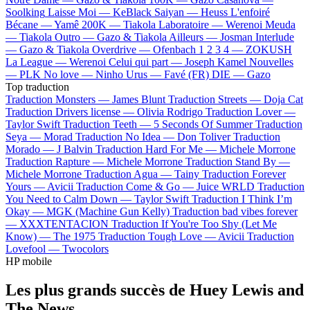
Soolking
Laisse Moi —
KeBlack
Saiyan —
Heuss L'enfoiré
Bécane —
Yamê
200K —
Tiakola
Laboratoire —
Werenoi
Meuda
—
Tiakola
Outro —
Gazo & Tiakola
Ailleurs —
Josman
Interlude
—
Gazo & Tiakola
Overdrive —
Ofenbach
1 2 3 4 —
ZOKUSH
La League —
Werenoi
Celui qui part —
Joseph Kamel
Nouvelles
—
PLK
No love —
Ninho
Urus —
Favé (FR)
DIE —
Gazo
Top traduction
Traduction Monsters —
James Blunt
Traduction Streets —
Doja Cat
Traduction Drivers license —
Olivia Rodrigo
Traduction Lover —
Taylor Swift
Traduction Teeth —
5 Seconds Of Summer
Traduction
Seya —
Morad
Traduction No Idea —
Don Toliver
Traduction
Morado —
J Balvin
Traduction Hard For Me —
Michele Morrone
Traduction Rapture —
Michele Morrone
Traduction Stand By —
Michele Morrone
Traduction Agua —
Tainy
Traduction Forever
Yours —
Avicii
Traduction Come & Go —
Juice WRLD
Traduction
You Need to Calm Down —
Taylor Swift
Traduction I Think I’m
Okay —
MGK (Machine Gun Kelly)
Traduction bad vibes forever
—
XXXTENTACION
Traduction If You're Too Shy (Let Me
Know) —
The 1975
Traduction Tough Love —
Avicii
Traduction
Lovefool —
Twocolors
HP mobile
Les plus grands succès de Huey Lewis and
The News