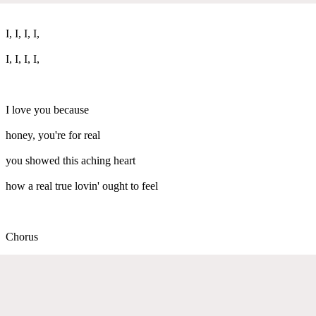
I, I, I, I,
I, I, I, I,
I love you because
honey, you're for real
you showed this aching heart
how a real true lovin' ought to feel
Chorus