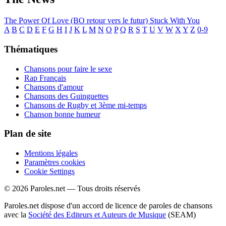
The Power Of Love (BO retour vers le futur)
Stuck With You
A
B
C
D
E
F
G
H
I
J
K
L
M
N
O
P
Q
R
S
T
U
V
W
X
Y
Z
0-9
Thématiques
Chansons pour faire le sexe
Rap Français
Chansons d'amour
Chansons des Guinguettes
Chansons de Rugby et 3ème mi-temps
Chanson bonne humeur
Plan de site
Mentions légales
Paramètres cookies
Cookie Settings
© 2026 Paroles.net — Tous droits réservés
Paroles.net dispose d'un accord de licence de paroles de chansons
avec la
Société des Editeurs et Auteurs de Musique
(SEAM)