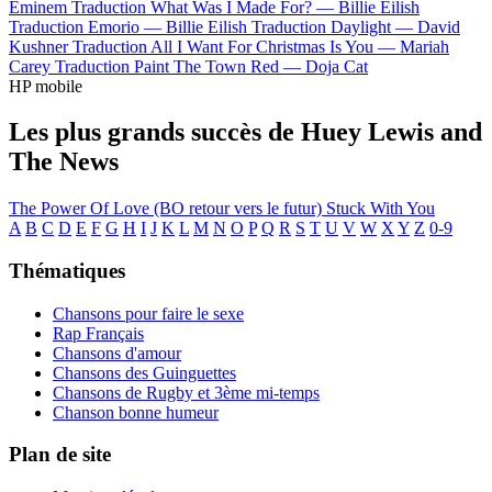
Eminem
Traduction What Was I Made For? —
Billie Eilish
Traduction Emorio —
Billie Eilish
Traduction Daylight —
David
Kushner
Traduction All I Want For Christmas Is You —
Mariah
Carey
Traduction Paint The Town Red —
Doja Cat
HP mobile
Les plus grands succès de Huey Lewis and
The News
The Power Of Love (BO retour vers le futur)
Stuck With You
A
B
C
D
E
F
G
H
I
J
K
L
M
N
O
P
Q
R
S
T
U
V
W
X
Y
Z
0-9
Thématiques
Chansons pour faire le sexe
Rap Français
Chansons d'amour
Chansons des Guinguettes
Chansons de Rugby et 3ème mi-temps
Chanson bonne humeur
Plan de site