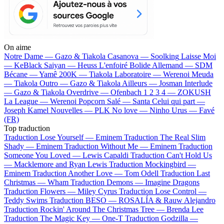
On aime
Notre Dame —
Gazo & Tiakola
Casanova —
Soolking
Laisse Moi
—
KeBlack
Saiyan —
Heuss L'enfoiré
Bolide Allemand —
SDM
Bécane —
Yamê
200K —
Tiakola
Laboratoire —
Werenoi
Meuda
—
Tiakola
Outro —
Gazo & Tiakola
Ailleurs —
Josman
Interlude
—
Gazo & Tiakola
Overdrive —
Ofenbach
1 2 3 4 —
ZOKUSH
La League —
Werenoi
Popcorn Salé —
Santa
Celui qui part —
Joseph Kamel
Nouvelles —
PLK
No love —
Ninho
Urus —
Favé
(FR)
Top traduction
Traduction Lose Yourself —
Eminem
Traduction The Real Slim
Shady —
Eminem
Traduction Without Me —
Eminem
Traduction
Someone You Loved —
Lewis Capaldi
Traduction Can't Hold Us
—
Macklemore and Ryan Lewis
Traduction Mockingbird —
Eminem
Traduction Another Love —
Tom Odell
Traduction Last
Christmas —
Wham
Traduction Demons —
Imagine Dragons
Traduction Flowers —
Miley Cyrus
Traduction Lose Control —
Teddy Swims
Traduction BESO —
ROSALÍA & Rauw Alejandro
Traduction Rockin' Around The Christmas Tree —
Brenda Lee
Traduction The Magic Key —
One-T
Traduction Godzilla —