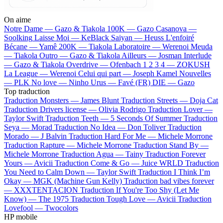
On aime
Notre Dame —
Gazo & Tiakola
100K —
Gazo
Casanova —
Soolking
Laisse Moi —
KeBlack
Saiyan —
Heuss L'enfoiré
Bécane —
Yamê
200K —
Tiakola
Laboratoire —
Werenoi
Meuda
—
Tiakola
Outro —
Gazo & Tiakola
Ailleurs —
Josman
Interlude
—
Gazo & Tiakola
Overdrive —
Ofenbach
1 2 3 4 —
ZOKUSH
La League —
Werenoi
Celui qui part —
Joseph Kamel
Nouvelles
—
PLK
No love —
Ninho
Urus —
Favé (FR)
DIE —
Gazo
Top traduction
Traduction Monsters —
James Blunt
Traduction Streets —
Doja Cat
Traduction Drivers license —
Olivia Rodrigo
Traduction Lover —
Taylor Swift
Traduction Teeth —
5 Seconds Of Summer
Traduction
Seya —
Morad
Traduction No Idea —
Don Toliver
Traduction
Morado —
J Balvin
Traduction Hard For Me —
Michele Morrone
Traduction Rapture —
Michele Morrone
Traduction Stand By —
Michele Morrone
Traduction Agua —
Tainy
Traduction Forever
Yours —
Avicii
Traduction Come & Go —
Juice WRLD
Traduction
You Need to Calm Down —
Taylor Swift
Traduction I Think I’m
Okay —
MGK (Machine Gun Kelly)
Traduction bad vibes forever
—
XXXTENTACION
Traduction If You're Too Shy (Let Me
Know) —
The 1975
Traduction Tough Love —
Avicii
Traduction
Lovefool —
Twocolors
HP mobile