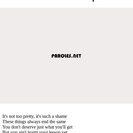
It's not too pretty, it's such a shame
These things always end the same
You don't deserve just what you'll get
But you ain't learnt your lesson yet