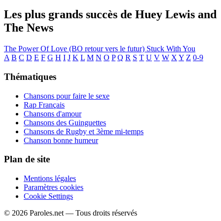
Les plus grands succès de Huey Lewis and
The News
The Power Of Love (BO retour vers le futur)
Stuck With You
A
B
C
D
E
F
G
H
I
J
K
L
M
N
O
P
Q
R
S
T
U
V
W
X
Y
Z
0-9
Thématiques
Chansons pour faire le sexe
Rap Français
Chansons d'amour
Chansons des Guinguettes
Chansons de Rugby et 3ème mi-temps
Chanson bonne humeur
Plan de site
Mentions légales
Paramètres cookies
Cookie Settings
© 2026 Paroles.net — Tous droits réservés