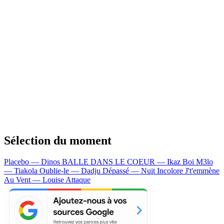
Sélection du moment
Placebo — Dinos
BALLE DANS LE COEUR — Ikaz Boi
M3lo
— Tiakola
Oublie-le — Dadju
Dépassé — Nuit Incolore
J't'emmène
Au Vent — Louise Attaque