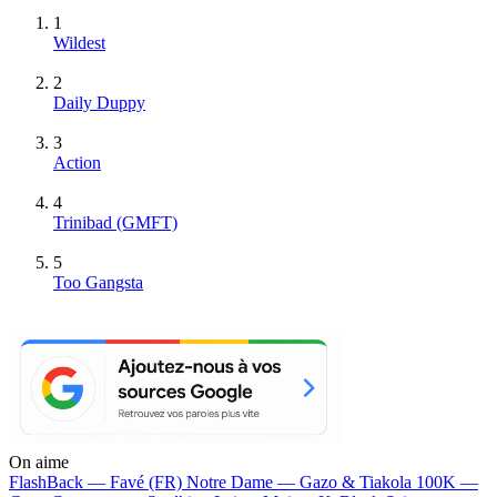
1
Wildest
2
Daily Duppy
3
Action
4
Trinibad (GMFT)
5
Too Gangsta
On aime
FlashBack —
Favé (FR)
Notre Dame —
Gazo & Tiakola
100K —