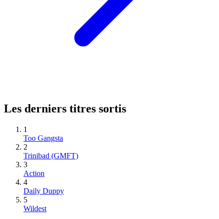
Les derniers titres sortis
1
Too Gangsta
2
Trinibad (GMFT)
3
Action
4
Daily Duppy
5
Wildest