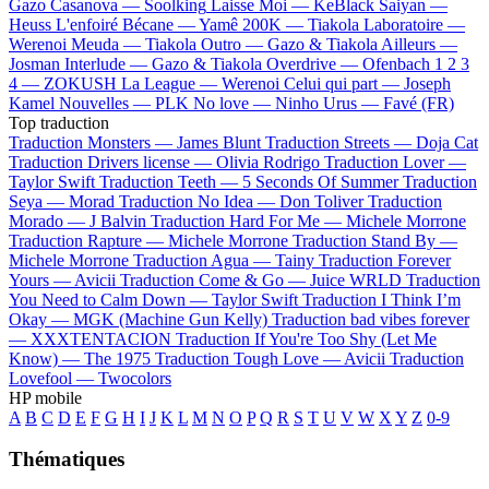
Gazo
Casanova —
Soolking
Laisse Moi —
KeBlack
Saiyan —
Heuss L'enfoiré
Bécane —
Yamê
200K —
Tiakola
Laboratoire —
Werenoi
Meuda —
Tiakola
Outro —
Gazo & Tiakola
Ailleurs —
Josman
Interlude —
Gazo & Tiakola
Overdrive —
Ofenbach
1 2 3
4 —
ZOKUSH
La League —
Werenoi
Celui qui part —
Joseph
Kamel
Nouvelles —
PLK
No love —
Ninho
Urus —
Favé (FR)
Top traduction
Traduction Monsters —
James Blunt
Traduction Streets —
Doja Cat
Traduction Drivers license —
Olivia Rodrigo
Traduction Lover —
Taylor Swift
Traduction Teeth —
5 Seconds Of Summer
Traduction
Seya —
Morad
Traduction No Idea —
Don Toliver
Traduction
Morado —
J Balvin
Traduction Hard For Me —
Michele Morrone
Traduction Rapture —
Michele Morrone
Traduction Stand By —
Michele Morrone
Traduction Agua —
Tainy
Traduction Forever
Yours —
Avicii
Traduction Come & Go —
Juice WRLD
Traduction
You Need to Calm Down —
Taylor Swift
Traduction I Think I’m
Okay —
MGK (Machine Gun Kelly)
Traduction bad vibes forever
—
XXXTENTACION
Traduction If You're Too Shy (Let Me
Know) —
The 1975
Traduction Tough Love —
Avicii
Traduction
Lovefool —
Twocolors
HP mobile
A
B
C
D
E
F
G
H
I
J
K
L
M
N
O
P
Q
R
S
T
U
V
W
X
Y
Z
0-9
Thématiques