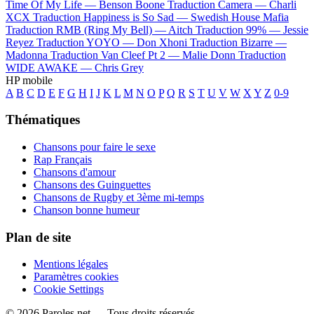
Time Of My Life —
Benson Boone
Traduction Camera —
Charli
XCX
Traduction Happiness is So Sad —
Swedish House Mafia
Traduction RMB (Ring My Bell) —
Aitch
Traduction 99% —
Jessie
Reyez
Traduction YOYO —
Don Xhoni
Traduction Bizarre —
Madonna
Traduction Van Cleef Pt 2 —
Malie Donn
Traduction
WIDE AWAKE —
Chris Grey
HP mobile
A
B
C
D
E
F
G
H
I
J
K
L
M
N
O
P
Q
R
S
T
U
V
W
X
Y
Z
0-9
Thématiques
Chansons pour faire le sexe
Rap Français
Chansons d'amour
Chansons des Guinguettes
Chansons de Rugby et 3ème mi-temps
Chanson bonne humeur
Plan de site
Mentions légales
Paramètres cookies
Cookie Settings
© 2026 Paroles.net — Tous droits réservés