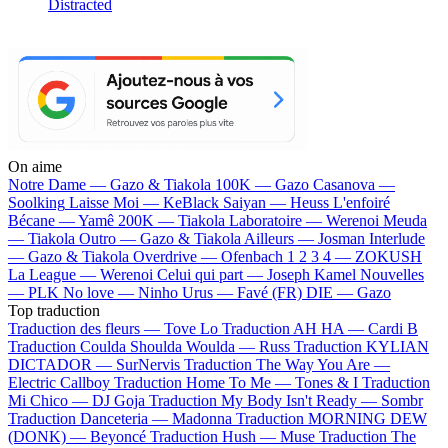
Distracted
On aime
Notre Dame —
Gazo & Tiakola
100K —
Gazo
Casanova —
Soolking
Laisse Moi —
KeBlack
Saiyan —
Heuss L'enfoiré
Bécane —
Yamê
200K —
Tiakola
Laboratoire —
Werenoi
Meuda
—
Tiakola
Outro —
Gazo & Tiakola
Ailleurs —
Josman
Interlude
—
Gazo & Tiakola
Overdrive —
Ofenbach
1 2 3 4 —
ZOKUSH
La League —
Werenoi
Celui qui part —
Joseph Kamel
Nouvelles
—
PLK
No love —
Ninho
Urus —
Favé (FR)
DIE —
Gazo
Top traduction
Traduction des fleurs —
Tove Lo
Traduction AH HA —
Cardi B
Traduction Coulda Shoulda Woulda —
Russ
Traduction KYLIAN
DICTADOR —
SurNervis
Traduction The Way You Are —
Electric Callboy
Traduction Home To Me —
Tones & I
Traduction
Mi Chico —
DJ Goja
Traduction My Body Isn't Ready —
Sombr
Traduction Danceteria —
Madonna
Traduction MORNING DEW
(DONK) —
Beyoncé
Traduction Hush —
Muse
Traduction The