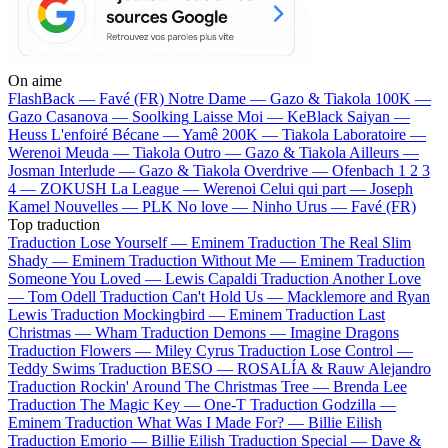
On aime
FlashBack —
Favé (FR)
Notre Dame —
Gazo & Tiakola
100K —
Gazo
Casanova —
Soolking
Laisse Moi —
KeBlack
Saiyan —
Heuss L'enfoiré
Bécane —
Yamê
200K —
Tiakola
Laboratoire —
Werenoi
Meuda —
Tiakola
Outro —
Gazo & Tiakola
Ailleurs —
Josman
Interlude —
Gazo & Tiakola
Overdrive —
Ofenbach
1 2 3
4 —
ZOKUSH
La League —
Werenoi
Celui qui part —
Joseph
Kamel
Nouvelles —
PLK
No love —
Ninho
Urus —
Favé (FR)
Top traduction
Traduction Lose Yourself —
Eminem
Traduction The Real Slim
Shady —
Eminem
Traduction Without Me —
Eminem
Traduction
Someone You Loved —
Lewis Capaldi
Traduction Another Love
—
Tom Odell
Traduction Can't Hold Us —
Macklemore and Ryan
Lewis
Traduction Mockingbird —
Eminem
Traduction Last
Christmas —
Wham
Traduction Demons —
Imagine Dragons
Traduction Flowers —
Miley Cyrus
Traduction Lose Control —
Teddy Swims
Traduction BESO —
ROSALÍA & Rauw Alejandro
Traduction Rockin' Around The Christmas Tree —
Brenda Lee
Traduction The Magic Key —
One-T
Traduction Godzilla —
Eminem
Traduction What Was I Made For? —
Billie Eilish
Traduction Emorio —
Billie Eilish
Traduction Special —
Dave &