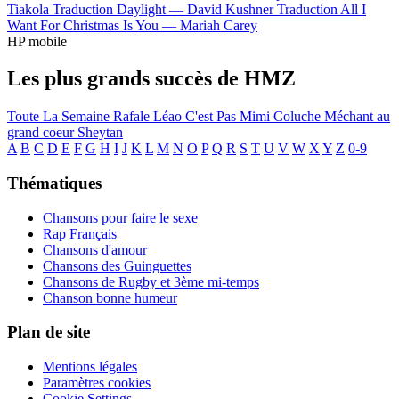
Tiakola
Traduction Daylight —
David Kushner
Traduction All I
Want For Christmas Is You —
Mariah Carey
HP mobile
Les plus grands succès de HMZ
Toute La Semaine
Rafale Léao
C'est Pas Mimi
Coluche
Méchant au
grand coeur
Sheytan
A
B
C
D
E
F
G
H
I
J
K
L
M
N
O
P
Q
R
S
T
U
V
W
X
Y
Z
0-9
Thématiques
Chansons pour faire le sexe
Rap Français
Chansons d'amour
Chansons des Guinguettes
Chansons de Rugby et 3ème mi-temps
Chanson bonne humeur
Plan de site
Mentions légales
Paramètres cookies
Cookie Settings