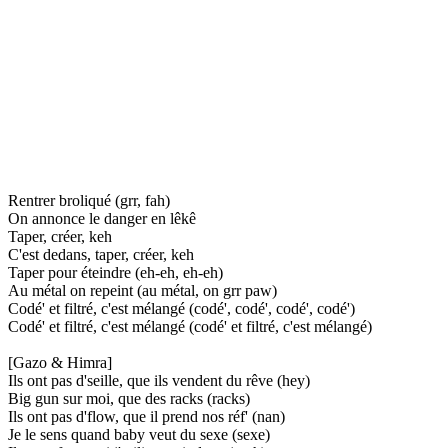
Rentrer broliqué (grr, fah)
On annonce le danger en lêkê
Taper, créer, keh
C'est dedans, taper, créer, keh
Taper pour éteindre (eh-eh, eh-eh)
Au métal on repeint (au métal, on grr paw)
Codé' et filtré, c'est mélangé (codé', codé', codé', codé')
Codé' et filtré, c'est mélangé (codé' et filtré, c'est mélangé)
[Gazo & Himra]
Ils ont pas d'seille, que ils vendent du rêve (hey)
Big gun sur moi, que des racks (racks)
Ils ont pas d'flow, que il prend nos réf' (nan)
Je le sens quand baby veut du sexe (sexe)