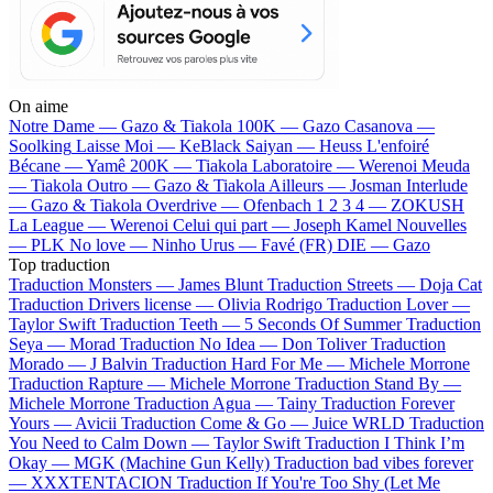
On aime
Notre Dame —
Gazo & Tiakola
100K —
Gazo
Casanova —
Soolking
Laisse Moi —
KeBlack
Saiyan —
Heuss L'enfoiré
Bécane —
Yamê
200K —
Tiakola
Laboratoire —
Werenoi
Meuda
—
Tiakola
Outro —
Gazo & Tiakola
Ailleurs —
Josman
Interlude
—
Gazo & Tiakola
Overdrive —
Ofenbach
1 2 3 4 —
ZOKUSH
La League —
Werenoi
Celui qui part —
Joseph Kamel
Nouvelles
—
PLK
No love —
Ninho
Urus —
Favé (FR)
DIE —
Gazo
Top traduction
Traduction Monsters —
James Blunt
Traduction Streets —
Doja Cat
Traduction Drivers license —
Olivia Rodrigo
Traduction Lover —
Taylor Swift
Traduction Teeth —
5 Seconds Of Summer
Traduction
Seya —
Morad
Traduction No Idea —
Don Toliver
Traduction
Morado —
J Balvin
Traduction Hard For Me —
Michele Morrone
Traduction Rapture —
Michele Morrone
Traduction Stand By —
Michele Morrone
Traduction Agua —
Tainy
Traduction Forever
Yours —
Avicii
Traduction Come & Go —
Juice WRLD
Traduction
You Need to Calm Down —
Taylor Swift
Traduction I Think I’m
Okay —
MGK (Machine Gun Kelly)
Traduction bad vibes forever
—
XXXTENTACION
Traduction If You're Too Shy (Let Me