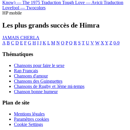
Know) —
The 1975
Traduction Tough Love —
Avicii
Traduction
Lovefool —
Twocolors
HP mobile
Les plus grands succès de Himra
JAMAIS CHERLA
A
B
C
D
E
F
G
H
I
J
K
L
M
N
O
P
Q
R
S
T
U
V
W
X
Y
Z
0-9
Thématiques
Chansons pour faire le sexe
Rap Français
Chansons d'amour
Chansons des Guinguettes
Chansons de Rugby et 3ème mi-temps
Chanson bonne humeur
Plan de site
Mentions légales
Paramètres cookies
Cookie Settings