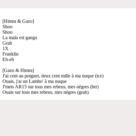
[Himra & Gazo]
Shoo
Shoo
La mala est gangx
Grah
1X
Franklin
Eh-eh
[Gazo & Himra]
J'ai cent au poignet, deux cent mille à ma nuque (ice)
Ouais, j'ai un Lambo' à ma nuque
J'mets AR15 sur tous mes rebeus, mes nègres (brr)
Ouais sur tous mes rebeus, mes nègres (grah)