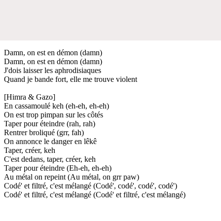
Damn, on est en démon (damn)
Damn, on est en démon (damn)
J'dois laisser les aphrodisiaques
Quand je bande fort, elle me trouve violent
[Himra & Gazo]
En cassamoulé keh (eh-eh, eh-eh)
On est trop pimpan sur les côtés
Taper pour éteindre (rah, rah)
Rentrer broliqué (grr, fah)
On annonce le danger en lêkê
Taper, créer, keh
C'est dedans, taper, créer, keh
Taper pour éteindre (Eh-eh, eh-eh)
Au métal on repeint (Au métal, on grr paw)
Codé' et filtré, c'est mélangé (Codé', codé', codé', codé')
Codé' et filtré, c'est mélangé (Codé' et filtré, c'est mélangé)