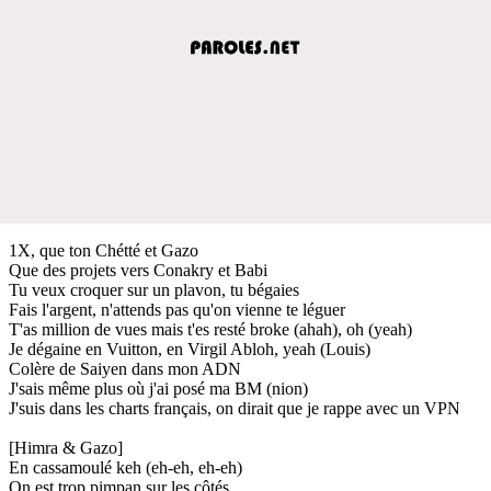
1X, que ton Chétté et Gazo
Que des projets vers Conakry et Babi
Tu veux croquer sur un plavon, tu bégaies
Fais l'argent, n'attends pas qu'on vienne te léguer
T'as million de vues mais t'es resté broke (ahah), oh (yeah)
Je dégaine en Vuitton, en Virgil Abloh, yeah (Louis)
Colère de Saiyen dans mon ADN
J'sais même plus où j'ai posé ma BM (nion)
J'suis dans les charts français, on dirait que je rappe avec un VPN
[Himra & Gazo]
En cassamoulé keh (eh-eh, eh-eh)
On est trop pimpan sur les côtés