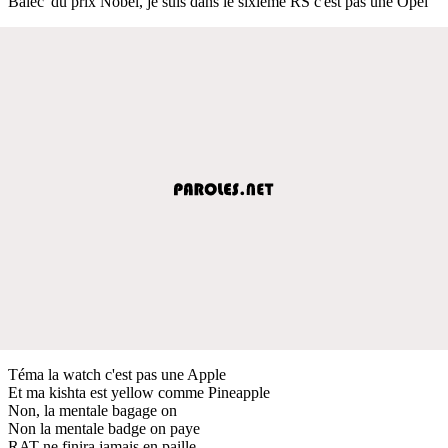
Balec' du prix Nobel, je suis dans le sixième RS c'est pas une Opel
Téma la watch c'est pas une Apple
Et ma kishta est yellow comme Pineapple
Non, la mentale bagage on
Non la mentale badge on paye
RAT ne finira jamais en paille