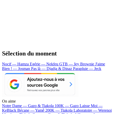
Sélection du moment
Nocif — Hamza
Egérie — Nekfeu
GTB — Jey Brownie
J'aime
Bien ! — Josman
Pas là — Djadja & Dinaz
Parapluie — Jeck
On aime
Notre Dame —
Gazo & Tiakola
100K —
Gazo
Laisse Moi —
KeBlack
Bécane —
Yamê
200K —
Tiakola
Laboratoire —
Werenoi