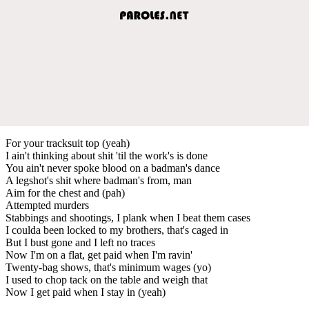
For your tracksuit top (yeah)
I ain't thinking about shit 'til the work's is done
You ain't never spoke blood on a badman's dance
A legshot's shit where badman's from, man
Aim for the chest and (pah)
Attempted murders
Stabbings and shootings, I plank when I beat them cases
I coulda been locked to my brothers, that's caged in
But I bust gone and I left no traces
Now I'm on a flat, get paid when I'm ravin'
Twenty-bag shows, that's minimum wages (yo)
I used to chop tack on the table and weigh that
Now I get paid when I stay in (yeah)