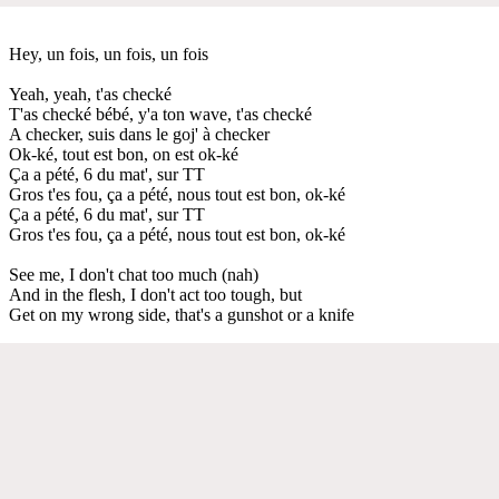
Hey, un fois, un fois, un fois
Yeah, yeah, t'as checké
T'as checké bébé, y'a ton wave, t'as checké
A checker, suis dans le goj' à checker
Ok-ké, tout est bon, on est ok-ké
Ça a pété, 6 du mat', sur TT
Gros t'es fou, ça a pété, nous tout est bon, ok-ké
Ça a pété, 6 du mat', sur TT
Gros t'es fou, ça a pété, nous tout est bon, ok-ké
See me, I don't chat too much (nah)
And in the flesh, I don't act too tough, but
Get on my wrong side, that's a gunshot or a knife