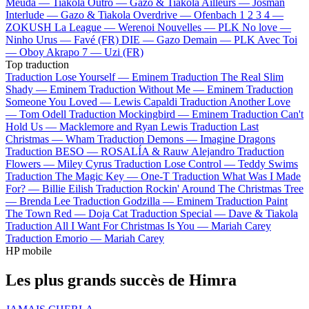
Meuda —
Tiakola
Outro —
Gazo & Tiakola
Ailleurs —
Josman
Interlude —
Gazo & Tiakola
Overdrive —
Ofenbach
1 2 3 4 —
ZOKUSH
La League —
Werenoi
Nouvelles —
PLK
No love —
Ninho
Urus —
Favé (FR)
DIE —
Gazo
Demain —
PLK
Avec Toi
—
Oboy
Akrapo 7 —
Uzi (FR)
Top traduction
Traduction Lose Yourself —
Eminem
Traduction The Real Slim
Shady —
Eminem
Traduction Without Me —
Eminem
Traduction
Someone You Loved —
Lewis Capaldi
Traduction Another Love
—
Tom Odell
Traduction Mockingbird —
Eminem
Traduction Can't
Hold Us —
Macklemore and Ryan Lewis
Traduction Last
Christmas —
Wham
Traduction Demons —
Imagine Dragons
Traduction BESO —
ROSALÍA & Rauw Alejandro
Traduction
Flowers —
Miley Cyrus
Traduction Lose Control —
Teddy Swims
Traduction The Magic Key —
One-T
Traduction What Was I Made
For? —
Billie Eilish
Traduction Rockin' Around The Christmas Tree
—
Brenda Lee
Traduction Godzilla —
Eminem
Traduction Paint
The Town Red —
Doja Cat
Traduction Special —
Dave & Tiakola
Traduction All I Want For Christmas Is You —
Mariah Carey
Traduction Emorio —
Mariah Carey
HP mobile
Les plus grands succès de Himra