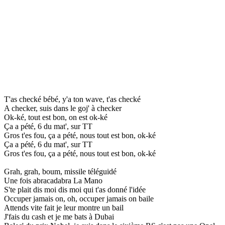
T'as checké bébé, y'a ton wave, t'as checké
A checker, suis dans le goj' à checker
Ok-ké, tout est bon, on est ok-ké
Ça a pété, 6 du mat', sur TT
Gros t'es fou, ça a pété, nous tout est bon, ok-ké
Ça a pété, 6 du mat', sur TT
Gros t'es fou, ça a pété, nous tout est bon, ok-ké
Grah, grah, boum, missile téléguidé
Une fois abracadabra La Mano
S'te plait dis moi dis moi qui t'as donné l'idée
Occuper jamais on, oh, occuper jamais on baile
Attends vite fait je leur montre un bail
J'fais du cash et je me bats à Dubai