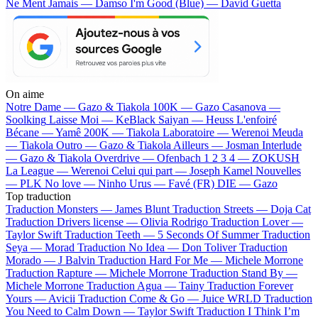
Ne Ment Jamais — Damso
I'm Good (Blue) — David Guetta
On aime
Notre Dame —
Gazo & Tiakola
100K —
Gazo
Casanova —
Soolking
Laisse Moi —
KeBlack
Saiyan —
Heuss L'enfoiré
Bécane —
Yamê
200K —
Tiakola
Laboratoire —
Werenoi
Meuda
—
Tiakola
Outro —
Gazo & Tiakola
Ailleurs —
Josman
Interlude
—
Gazo & Tiakola
Overdrive —
Ofenbach
1 2 3 4 —
ZOKUSH
La League —
Werenoi
Celui qui part —
Joseph Kamel
Nouvelles
—
PLK
No love —
Ninho
Urus —
Favé (FR)
DIE —
Gazo
Top traduction
Traduction Monsters —
James Blunt
Traduction Streets —
Doja Cat
Traduction Drivers license —
Olivia Rodrigo
Traduction Lover —
Taylor Swift
Traduction Teeth —
5 Seconds Of Summer
Traduction
Seya —
Morad
Traduction No Idea —
Don Toliver
Traduction
Morado —
J Balvin
Traduction Hard For Me —
Michele Morrone
Traduction Rapture —
Michele Morrone
Traduction Stand By —
Michele Morrone
Traduction Agua —
Tainy
Traduction Forever
Yours —
Avicii
Traduction Come & Go —
Juice WRLD
Traduction
You Need to Calm Down —
Taylor Swift
Traduction I Think I’m