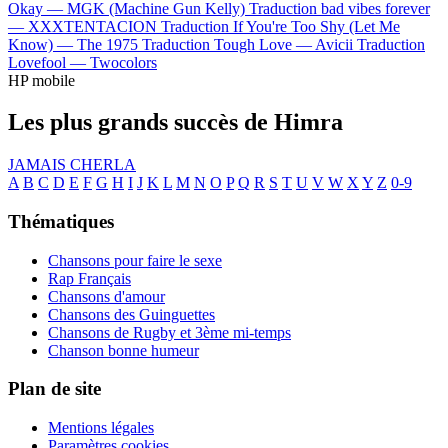
Okay —
MGK (Machine Gun Kelly)
Traduction bad vibes forever
—
XXXTENTACION
Traduction If You're Too Shy (Let Me
Know) —
The 1975
Traduction Tough Love —
Avicii
Traduction
Lovefool —
Twocolors
HP mobile
Les plus grands succès de Himra
JAMAIS CHERLA
A
B
C
D
E
F
G
H
I
J
K
L
M
N
O
P
Q
R
S
T
U
V
W
X
Y
Z
0-9
Thématiques
Chansons pour faire le sexe
Rap Français
Chansons d'amour
Chansons des Guinguettes
Chansons de Rugby et 3ème mi-temps
Chanson bonne humeur
Plan de site
Mentions légales
Paramètres cookies