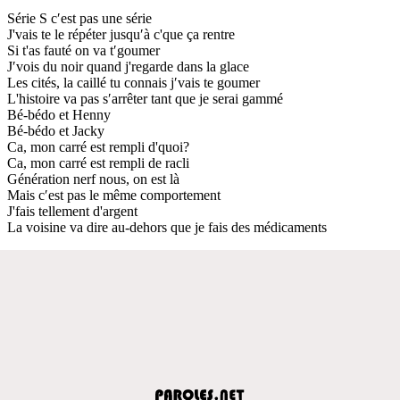
Série S c′est pas une série
J'vais te le répéter jusqu′à c'que ça rentre
Si t'as fauté on va t′goumer
J′vois du noir quand j'regarde dans la glace
Les cités, la caillé tu connais j′vais te goumer
L'histoire va pas s′arrêter tant que je serai gammé
Bé-bédo et Henny
Bé-bédo et Jacky
Ca, mon carré est rempli d'quoi?
Ca, mon carré est rempli de racli
Génération nerf nous, on est là
Mais c′est pas le même comportement
J'fais tellement d'argent
La voisine va dire au-dehors que je fais des médicaments