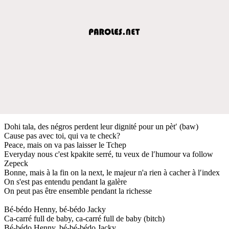
Dohi tala, des négros perdent leur dignité pour un pèt′ (baw)
Cause pas avec toi, qui va te check?
Peace, mais on va pas laisser le Tchep
Everyday nous c'est kpakite serré, tu veux de l′humour va follow
Zepeck
Bonne, mais à la fin on la next, le majeur n'a rien à cacher à l′index
On s'est pas entendu pendant la galère
On peut pas être ensemble pendant la richesse
Bé-bédo Henny, bé-bédo Jacky
Ca-carré full de baby, ca-carré full de baby (bitch)
Bé-bédo Henny, bé-bé-bédo Jacky