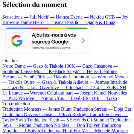
Sélection du moment
Sensations — JuL
Nocif — Hamza
Egérie — Nekfeu
GTB — Jey
Brownie
J'aime Bien ! — Josman
Pas là — Djadja & Dinaz
On aime
Notre Dame —
Gazo & Tiakola
100K —
Gazo
Casanova —
Soolking
Laisse Moi —
KeBlack
Saiyan —
Heuss L'enfoiré
Bécane —
Yamê
200K —
Tiakola
Laboratoire —
Werenoi
Meuda
—
Tiakola
Outro —
Gazo & Tiakola
Ailleurs —
Josman
Interlude
—
Gazo & Tiakola
Overdrive —
Ofenbach
1 2 3 4 —
ZOKUSH
La League —
Werenoi
Celui qui part —
Joseph Kamel
Nouvelles
—
PLK
No love —
Ninho
Urus —
Favé (FR)
DIE —
Gazo
Top traduction
Traduction Monsters —
James Blunt
Traduction Streets —
Doja Cat
Traduction Drivers license —
Olivia Rodrigo
Traduction Lover —
Taylor Swift
Traduction Teeth —
5 Seconds Of Summer
Traduction
Seya —
Morad
Traduction No Idea —
Don Toliver
Traduction
Morado —
J Balvin
Traduction Hard For Me —
Michele Morrone