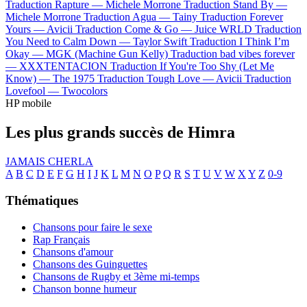
Traduction Rapture —
Michele Morrone
Traduction Stand By —
Michele Morrone
Traduction Agua —
Tainy
Traduction Forever
Yours —
Avicii
Traduction Come & Go —
Juice WRLD
Traduction
You Need to Calm Down —
Taylor Swift
Traduction I Think I’m
Okay —
MGK (Machine Gun Kelly)
Traduction bad vibes forever
—
XXXTENTACION
Traduction If You're Too Shy (Let Me
Know) —
The 1975
Traduction Tough Love —
Avicii
Traduction
Lovefool —
Twocolors
HP mobile
Les plus grands succès de Himra
JAMAIS CHERLA
A
B
C
D
E
F
G
H
I
J
K
L
M
N
O
P
Q
R
S
T
U
V
W
X
Y
Z
0-9
Thématiques
Chansons pour faire le sexe
Rap Français
Chansons d'amour
Chansons des Guinguettes
Chansons de Rugby et 3ème mi-temps
Chanson bonne humeur