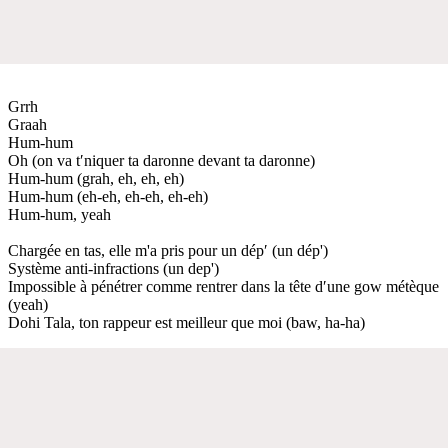
Grrh
Graah
Hum-hum
Oh (on va t′niquer ta daronne devant ta daronne)
Hum-hum (grah, eh, eh, eh)
Hum-hum (eh-eh, eh-eh, eh-eh)
Hum-hum, yeah
Chargée en tas, elle m'a pris pour un dép′ (un dép')
Système anti-infractions (un dep')
Impossible à pénétrer comme rentrer dans la tête d′une gow métèque
(yeah)
Dohi Tala, ton rappeur est meilleur que moi (baw, ha-ha)