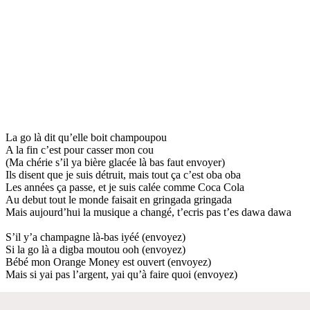
La go là dit qu’elle boit champoupou
A la fin c’est pour casser mon cou
(Ma chérie s’il ya bière glacée là bas faut envoyer)
Ils disent que je suis détruit, mais tout ça c’est oba oba
Les années ça passe, et je suis calée comme Coca Cola
Au debut tout le monde faisait en gringada gringada
Mais aujourd’hui la musique a changé, t’ecris pas t’es dawa dawa
S’il y’a champagne là-bas iyéé (envoyez)
Si la go là a digba moutou ooh (envoyez)
Bébé mon Orange Money est ouvert (envoyez)
Mais si yai pas l’argent, yai qu’à faire quoi (envoyez)