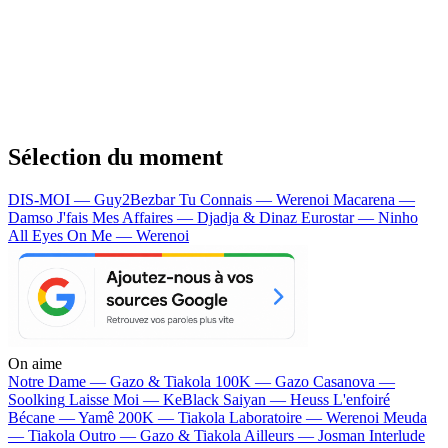
Sélection du moment
DIS-MOI — Guy2Bezbar
Tu Connais — Werenoi
Macarena —
Damso
J'fais Mes Affaires — Djadja & Dinaz
Eurostar — Ninho
All Eyes On Me — Werenoi
On aime
Notre Dame —
Gazo & Tiakola
100K —
Gazo
Casanova —
Soolking
Laisse Moi —
KeBlack
Saiyan —
Heuss L'enfoiré
Bécane —
Yamê
200K —
Tiakola
Laboratoire —
Werenoi
Meuda
—
Tiakola
Outro —
Gazo & Tiakola
Ailleurs —
Josman
Interlude