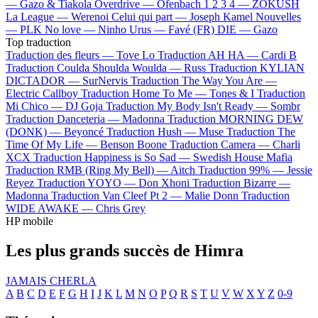
—
Gazo & Tiakola
Overdrive —
Ofenbach
1 2 3 4 —
ZOKUSH
La League —
Werenoi
Celui qui part —
Joseph Kamel
Nouvelles
—
PLK
No love —
Ninho
Urus —
Favé (FR)
DIE —
Gazo
Top traduction
Traduction des fleurs —
Tove Lo
Traduction AH HA —
Cardi B
Traduction Coulda Shoulda Woulda —
Russ
Traduction KYLIAN
DICTADOR —
SurNervis
Traduction The Way You Are —
Electric Callboy
Traduction Home To Me —
Tones & I
Traduction
Mi Chico —
DJ Goja
Traduction My Body Isn't Ready —
Sombr
Traduction Danceteria —
Madonna
Traduction MORNING DEW
(DONK) —
Beyoncé
Traduction Hush —
Muse
Traduction The
Time Of My Life —
Benson Boone
Traduction Camera —
Charli
XCX
Traduction Happiness is So Sad —
Swedish House Mafia
Traduction RMB (Ring My Bell) —
Aitch
Traduction 99% —
Jessie
Reyez
Traduction YOYO —
Don Xhoni
Traduction Bizarre —
Madonna
Traduction Van Cleef Pt 2 —
Malie Donn
Traduction
WIDE AWAKE —
Chris Grey
HP mobile
Les plus grands succès de Himra
JAMAIS CHERLA
A
B
C
D
E
F
G
H
I
J
K
L
M
N
O
P
Q
R
S
T
U
V
W
X
Y
Z
0-9