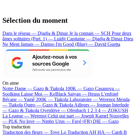
Sélection du moment
Dans le réseau — Djadja & Dinaz
Je la connais — SCH
Pour deux
âmes solitaires (Part. 1) — Luidji
Capitaine — Djadja & Dinaz
Dieu
Ne Ment Jamais — Damso
I'm Good (Blue) — David Guetta
On aime
Notre Dame —
Gazo & Tiakola
100K —
Gazo
Casanova —
Soolking
Laisse Moi —
KeBlack
Saiyan —
Heuss L'enfoiré
Bécane —
Yamê
200K —
Tiakola
Laboratoire —
Werenoi
Meuda
—
Tiakola
Outro —
Gazo & Tiakola
Ailleurs —
Josman
Interlude
—
Gazo & Tiakola
Overdrive —
Ofenbach
1 2 3 4 —
ZOKUSH
La League —
Werenoi
Celui qui part —
Joseph Kamel
Nouvelles
—
PLK
No love —
Ninho
Urus —
Favé (FR)
DIE —
Gazo
Top traduction
Traduction des fleurs —
Tove Lo
Traduction AH HA —
Cardi B