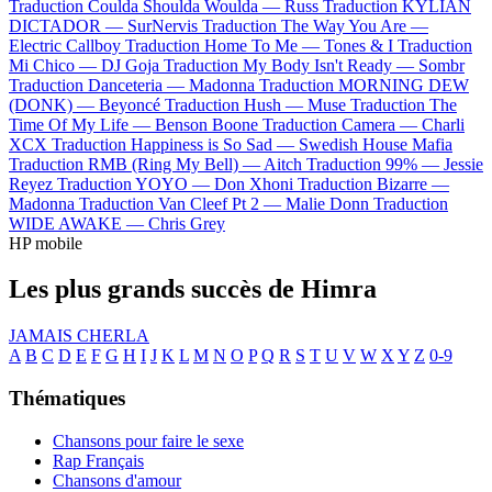
Traduction Coulda Shoulda Woulda —
Russ
Traduction KYLIAN
DICTADOR —
SurNervis
Traduction The Way You Are —
Electric Callboy
Traduction Home To Me —
Tones & I
Traduction
Mi Chico —
DJ Goja
Traduction My Body Isn't Ready —
Sombr
Traduction Danceteria —
Madonna
Traduction MORNING DEW
(DONK) —
Beyoncé
Traduction Hush —
Muse
Traduction The
Time Of My Life —
Benson Boone
Traduction Camera —
Charli
XCX
Traduction Happiness is So Sad —
Swedish House Mafia
Traduction RMB (Ring My Bell) —
Aitch
Traduction 99% —
Jessie
Reyez
Traduction YOYO —
Don Xhoni
Traduction Bizarre —
Madonna
Traduction Van Cleef Pt 2 —
Malie Donn
Traduction
WIDE AWAKE —
Chris Grey
HP mobile
Les plus grands succès de Himra
JAMAIS CHERLA
A
B
C
D
E
F
G
H
I
J
K
L
M
N
O
P
Q
R
S
T
U
V
W
X
Y
Z
0-9
Thématiques
Chansons pour faire le sexe
Rap Français
Chansons d'amour