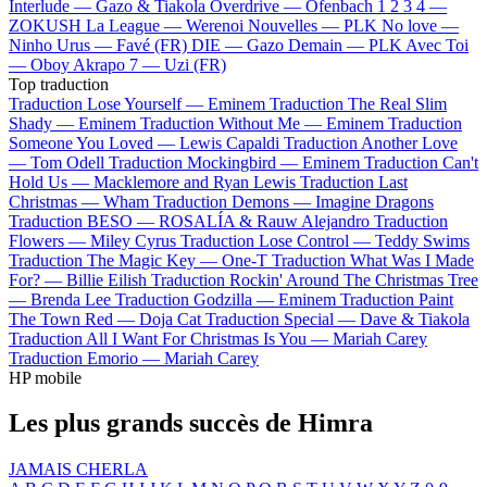
Interlude —
Gazo & Tiakola
Overdrive —
Ofenbach
1 2 3 4 —
ZOKUSH
La League —
Werenoi
Nouvelles —
PLK
No love —
Ninho
Urus —
Favé (FR)
DIE —
Gazo
Demain —
PLK
Avec Toi
—
Oboy
Akrapo 7 —
Uzi (FR)
Top traduction
Traduction Lose Yourself —
Eminem
Traduction The Real Slim
Shady —
Eminem
Traduction Without Me —
Eminem
Traduction
Someone You Loved —
Lewis Capaldi
Traduction Another Love
—
Tom Odell
Traduction Mockingbird —
Eminem
Traduction Can't
Hold Us —
Macklemore and Ryan Lewis
Traduction Last
Christmas —
Wham
Traduction Demons —
Imagine Dragons
Traduction BESO —
ROSALÍA & Rauw Alejandro
Traduction
Flowers —
Miley Cyrus
Traduction Lose Control —
Teddy Swims
Traduction The Magic Key —
One-T
Traduction What Was I Made
For? —
Billie Eilish
Traduction Rockin' Around The Christmas Tree
—
Brenda Lee
Traduction Godzilla —
Eminem
Traduction Paint
The Town Red —
Doja Cat
Traduction Special —
Dave & Tiakola
Traduction All I Want For Christmas Is You —
Mariah Carey
Traduction Emorio —
Mariah Carey
HP mobile
Les plus grands succès de Himra
JAMAIS CHERLA