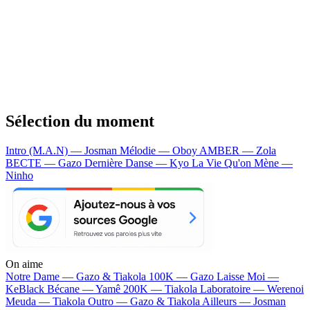
Sélection du moment
Intro (M.A.N) — Josman
Mélodie — Oboy
AMBER — Zola
BECTE — Gazo
Dernière Danse — Kyo
La Vie Qu'on Mène —
Ninho
On aime
Notre Dame —
Gazo & Tiakola
100K —
Gazo
Laisse Moi —
KeBlack
Bécane —
Yamê
200K —
Tiakola
Laboratoire —
Werenoi
Meuda —
Tiakola
Outro —
Gazo & Tiakola
Ailleurs —
Josman