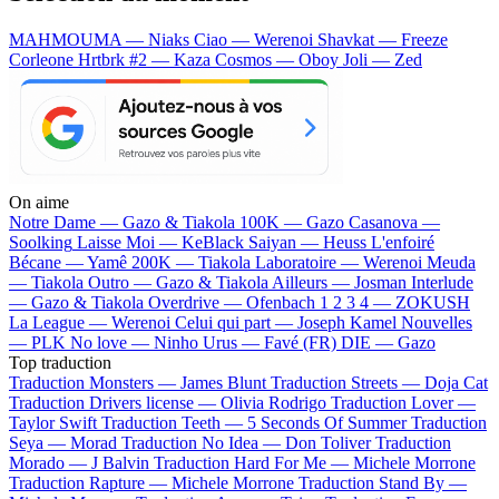
MAHMOUMA — Niaks
Ciao — Werenoi
Shavkat — Freeze
Corleone
Hrtbrk #2 — Kaza
Cosmos — Oboy
Joli — Zed
On aime
Notre Dame —
Gazo & Tiakola
100K —
Gazo
Casanova —
Soolking
Laisse Moi —
KeBlack
Saiyan —
Heuss L'enfoiré
Bécane —
Yamê
200K —
Tiakola
Laboratoire —
Werenoi
Meuda
—
Tiakola
Outro —
Gazo & Tiakola
Ailleurs —
Josman
Interlude
—
Gazo & Tiakola
Overdrive —
Ofenbach
1 2 3 4 —
ZOKUSH
La League —
Werenoi
Celui qui part —
Joseph Kamel
Nouvelles
—
PLK
No love —
Ninho
Urus —
Favé (FR)
DIE —
Gazo
Top traduction
Traduction Monsters —
James Blunt
Traduction Streets —
Doja Cat
Traduction Drivers license —
Olivia Rodrigo
Traduction Lover —
Taylor Swift
Traduction Teeth —
5 Seconds Of Summer
Traduction
Seya —
Morad
Traduction No Idea —
Don Toliver
Traduction
Morado —
J Balvin
Traduction Hard For Me —
Michele Morrone
Traduction Rapture —
Michele Morrone
Traduction Stand By —