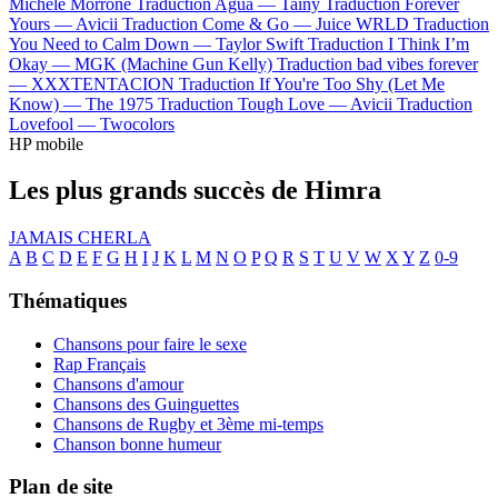
Michele Morrone
Traduction Agua —
Tainy
Traduction Forever
Yours —
Avicii
Traduction Come & Go —
Juice WRLD
Traduction
You Need to Calm Down —
Taylor Swift
Traduction I Think I’m
Okay —
MGK (Machine Gun Kelly)
Traduction bad vibes forever
—
XXXTENTACION
Traduction If You're Too Shy (Let Me
Know) —
The 1975
Traduction Tough Love —
Avicii
Traduction
Lovefool —
Twocolors
HP mobile
Les plus grands succès de Himra
JAMAIS CHERLA
A
B
C
D
E
F
G
H
I
J
K
L
M
N
O
P
Q
R
S
T
U
V
W
X
Y
Z
0-9
Thématiques
Chansons pour faire le sexe
Rap Français
Chansons d'amour
Chansons des Guinguettes
Chansons de Rugby et 3ème mi-temps
Chanson bonne humeur
Plan de site