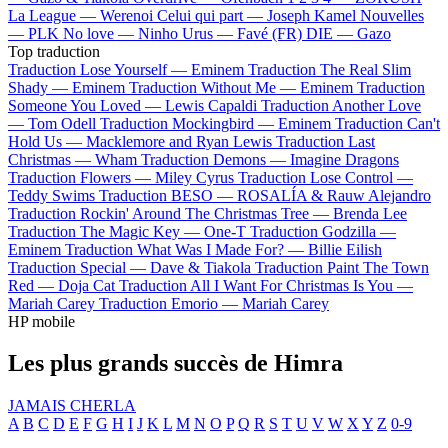
La League —
Werenoi
Celui qui part —
Joseph Kamel
Nouvelles
—
PLK
No love —
Ninho
Urus —
Favé (FR)
DIE —
Gazo
Top traduction
Traduction Lose Yourself —
Eminem
Traduction The Real Slim
Shady —
Eminem
Traduction Without Me —
Eminem
Traduction
Someone You Loved —
Lewis Capaldi
Traduction Another Love
—
Tom Odell
Traduction Mockingbird —
Eminem
Traduction Can't
Hold Us —
Macklemore and Ryan Lewis
Traduction Last
Christmas —
Wham
Traduction Demons —
Imagine Dragons
Traduction Flowers —
Miley Cyrus
Traduction Lose Control —
Teddy Swims
Traduction BESO —
ROSALÍA & Rauw Alejandro
Traduction Rockin' Around The Christmas Tree —
Brenda Lee
Traduction The Magic Key —
One-T
Traduction Godzilla —
Eminem
Traduction What Was I Made For? —
Billie Eilish
Traduction Special —
Dave & Tiakola
Traduction Paint The Town
Red —
Doja Cat
Traduction All I Want For Christmas Is You —
Mariah Carey
Traduction Emorio —
Mariah Carey
HP mobile
Les plus grands succès de Himra
JAMAIS CHERLA
A
B
C
D
E
F
G
H
I
J
K
L
M
N
O
P
Q
R
S
T
U
V
W
X
Y
Z
0-9