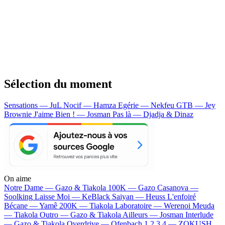
Sélection du moment
Sensations — JuL
Nocif — Hamza
Egérie — Nekfeu
GTB — Jey
Brownie
J'aime Bien ! — Josman
Pas là — Djadja & Dinaz
On aime
Notre Dame —
Gazo & Tiakola
100K —
Gazo
Casanova —
Soolking
Laisse Moi —
KeBlack
Saiyan —
Heuss L'enfoiré
Bécane —
Yamê
200K —
Tiakola
Laboratoire —
Werenoi
Meuda
—
Tiakola
Outro —
Gazo & Tiakola
Ailleurs —
Josman
Interlude
—
Gazo & Tiakola
Overdrive —
Ofenbach
1 2 3 4 —
ZOKUSH