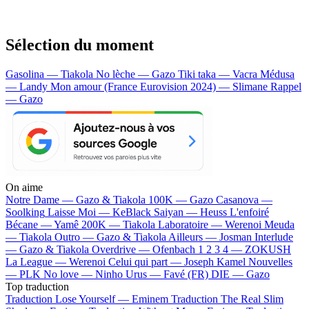
Sélection du moment
Gasolina — Tiakola
No lèche — Gazo
Tiki taka — Vacra
Médusa
— Landy
Mon amour (France Eurovision 2024) — Slimane
Rappel
— Gazo
On aime
Notre Dame —
Gazo & Tiakola
100K —
Gazo
Casanova —
Soolking
Laisse Moi —
KeBlack
Saiyan —
Heuss L'enfoiré
Bécane —
Yamê
200K —
Tiakola
Laboratoire —
Werenoi
Meuda
—
Tiakola
Outro —
Gazo & Tiakola
Ailleurs —
Josman
Interlude
—
Gazo & Tiakola
Overdrive —
Ofenbach
1 2 3 4 —
ZOKUSH
La League —
Werenoi
Celui qui part —
Joseph Kamel
Nouvelles
—
PLK
No love —
Ninho
Urus —
Favé (FR)
DIE —
Gazo
Top traduction
Traduction Lose Yourself —
Eminem
Traduction The Real Slim