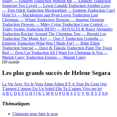
Shady —
Eminem
Traduction Without Me —
Eminem
Traduction
Someone You Loved —
Lewis Capaldi
Traduction Another Love
—
Tom Odell
Traduction Mockingbird —
Eminem
Traduction Can't
Hold Us —
Macklemore and Ryan Lewis
Traduction Last
Christmas —
Wham
Traduction Demons —
Imagine Dragons
Traduction Flowers —
Miley Cyrus
Traduction Lose Control —
Teddy Swims
Traduction BESO —
ROSALÍA & Rauw Alejandro
Traduction Rockin' Around The Christmas Tree —
Brenda Lee
Traduction The Magic Key —
One-T
Traduction Godzilla —
Eminem
Traduction What Was I Made For? —
Billie Eilish
Traduction Special —
Dave & Tiakola
Traduction Paint The Town
Red —
Doja Cat
Traduction All I Want For Christmas Is You —
Mariah Carey
Traduction Emorio —
Mariah Carey
HP mobile
Les plus grands succès de Helene Segara
La Vie Avec Toi
Je Vous Aime Adieu
Il Y A Trop De Gens Qui
T'aiment
L'amour Est Un Soleil
Elle Tu L'aimes
Vivo per lei
A
B
C
D
E
F
G
H
I
J
K
L
M
N
O
P
Q
R
S
T
U
V
W
X
Y
Z
0-9
Thématiques
Chansons pour faire le sexe