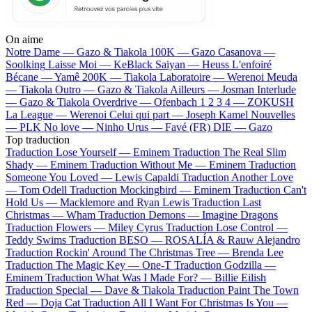
On aime
Notre Dame —
Gazo & Tiakola
100K —
Gazo
Casanova —
Soolking
Laisse Moi —
KeBlack
Saiyan —
Heuss L'enfoiré
Bécane —
Yamê
200K —
Tiakola
Laboratoire —
Werenoi
Meuda
—
Tiakola
Outro —
Gazo & Tiakola
Ailleurs —
Josman
Interlude
—
Gazo & Tiakola
Overdrive —
Ofenbach
1 2 3 4 —
ZOKUSH
La League —
Werenoi
Celui qui part —
Joseph Kamel
Nouvelles
—
PLK
No love —
Ninho
Urus —
Favé (FR)
DIE —
Gazo
Top traduction
Traduction Lose Yourself —
Eminem
Traduction The Real Slim
Shady —
Eminem
Traduction Without Me —
Eminem
Traduction
Someone You Loved —
Lewis Capaldi
Traduction Another Love
—
Tom Odell
Traduction Mockingbird —
Eminem
Traduction Can't
Hold Us —
Macklemore and Ryan Lewis
Traduction Last
Christmas —
Wham
Traduction Demons —
Imagine Dragons
Traduction Flowers —
Miley Cyrus
Traduction Lose Control —
Teddy Swims
Traduction BESO —
ROSALÍA & Rauw Alejandro
Traduction Rockin' Around The Christmas Tree —
Brenda Lee
Traduction The Magic Key —
One-T
Traduction Godzilla —
Eminem
Traduction What Was I Made For? —
Billie Eilish
Traduction Special —
Dave & Tiakola
Traduction Paint The Town
Red —
Doja Cat
Traduction All I Want For Christmas Is You —