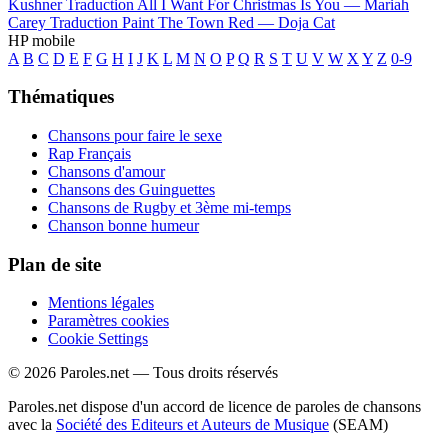
Kushner
Traduction All I Want For Christmas Is You —
Mariah
Carey
Traduction Paint The Town Red —
Doja Cat
HP mobile
A
B
C
D
E
F
G
H
I
J
K
L
M
N
O
P
Q
R
S
T
U
V
W
X
Y
Z
0-9
Thématiques
Chansons pour faire le sexe
Rap Français
Chansons d'amour
Chansons des Guinguettes
Chansons de Rugby et 3ème mi-temps
Chanson bonne humeur
Plan de site
Mentions légales
Paramètres cookies
Cookie Settings
© 2026 Paroles.net — Tous droits réservés
Paroles.net dispose d'un accord de licence de paroles de chansons
avec la
Société des Editeurs et Auteurs de Musique
(SEAM)