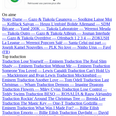
On aime
Notre Dame —
Gazo & Tiakola
Casanova —
Soolking
Laisse Moi
—
KeBlack
Saiyan —
Heuss L'enfoiré
Bolide Allemand —
SDM
Bécane —
Yamê
200K —
Tiakola
Laboratoire —
Werenoi
Meuda
—
Tiakola
Outro —
Gazo & Tiakola
Ailleurs —
Josman
Interlude
—
Gazo & Tiakola
Overdrive —
Ofenbach
1 2 3 4 —
ZOKUSH
La League —
Werenoi
Popcorn Salé —
Santa
Celui qui part —
Joseph Kamel
Nouvelles —
PLK
No love —
Ninho
Urus —
Favé
(FR)
Top traduction
Traduction Lose Yourself —
Eminem
Traduction The Real Slim
Shady —
Eminem
Traduction Without Me —
Eminem
Traduction
Someone You Loved —
Lewis Capaldi
Traduction Can't Hold Us
—
Macklemore and Ryan Lewis
Traduction Mockingbird —
Eminem
Traduction Another Love —
Tom Odell
Traduction Last
Christmas —
Wham
Traduction Demons —
Imagine Dragons
Traduction Flowers —
Miley Cyrus
Traduction Lose Control —
Teddy Swims
Traduction BESO —
ROSALÍA & Rauw Alejandro
Traduction Rockin' Around The Christmas Tree —
Brenda Lee
Traduction The Magic Key —
One-T
Traduction Godzilla —
Eminem
Traduction What Was I Made For? —
Billie Eilish
Traduction Emorio —
Billie Eilish
Traduction Daylight —
David