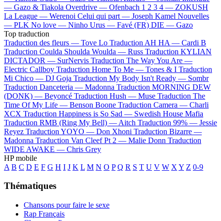
—
Gazo & Tiakola
Overdrive —
Ofenbach
1 2 3 4 —
ZOKUSH
La League —
Werenoi
Celui qui part —
Joseph Kamel
Nouvelles
—
PLK
No love —
Ninho
Urus —
Favé (FR)
DIE —
Gazo
Top traduction
Traduction des fleurs —
Tove Lo
Traduction AH HA —
Cardi B
Traduction Coulda Shoulda Woulda —
Russ
Traduction KYLIAN
DICTADOR —
SurNervis
Traduction The Way You Are —
Electric Callboy
Traduction Home To Me —
Tones & I
Traduction
Mi Chico —
DJ Goja
Traduction My Body Isn't Ready —
Sombr
Traduction Danceteria —
Madonna
Traduction MORNING DEW
(DONK) —
Beyoncé
Traduction Hush —
Muse
Traduction The
Time Of My Life —
Benson Boone
Traduction Camera —
Charli
XCX
Traduction Happiness is So Sad —
Swedish House Mafia
Traduction RMB (Ring My Bell) —
Aitch
Traduction 99% —
Jessie
Reyez
Traduction YOYO —
Don Xhoni
Traduction Bizarre —
Madonna
Traduction Van Cleef Pt 2 —
Malie Donn
Traduction
WIDE AWAKE —
Chris Grey
HP mobile
A
B
C
D
E
F
G
H
I
J
K
L
M
N
O
P
Q
R
S
T
U
V
W
X
Y
Z
0-9
Thématiques
Chansons pour faire le sexe
Rap Français