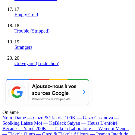
17
Empty Gold
18
Trouble (Stripped)
19
Strangers
20
Graveyard (Traduction)
On aime
Notre Dame —
Gazo & Tiakola
100K —
Gazo
Casanova —
Soolking
Laisse Moi —
KeBlack
Saiyan —
Heuss L'enfoiré
Bécane —
Yamê
200K —
Tiakola
Laboratoire —
Werenoi
Meuda
—
Tiakola
Outro —
Gazo & Tiakola
Ailleurs —
Josman
Interlude