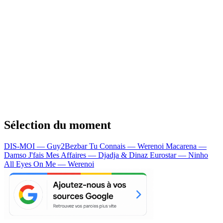
Sélection du moment
DIS-MOI — Guy2Bezbar
Tu Connais — Werenoi
Macarena —
Damso
J'fais Mes Affaires — Djadja & Dinaz
Eurostar — Ninho
All Eyes On Me — Werenoi