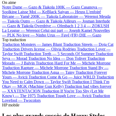
On aime
Notre Dame —
Gazo & Tiakola
100K —
Gazo
Casanova —
Soolking
Laisse Moi —
KeBlack
Saiyan —
Heuss L'enfoiré
Bécane —
Yamê
200K —
Tiakola
Laboratoire —
Werenoi
Meuda
—
Tiakola
Outro —
Gazo & Tiakola
Ailleurs —
Josman
Interlude
—
Gazo & Tiakola
Overdrive —
Ofenbach
1 2 3 4 —
ZOKUSH
La League —
Werenoi
Celui qui part —
Joseph Kamel
Nouvelles
—
PLK
No love —
Ninho
Urus —
Favé (FR)
DIE —
Gazo
Top traduction
Traduction Monsters —
James Blunt
Traduction Streets —
Doja Cat
Traduction Drivers license —
Olivia Rodrigo
Traduction Lover —
Taylor Swift
Traduction Teeth —
5 Seconds Of Summer
Traduction
Seya —
Morad
Traduction No Idea —
Don Toliver
Traduction
Morado —
J Balvin
Traduction Hard For Me —
Michele Morrone
Traduction Rapture —
Michele Morrone
Traduction Stand By —
Michele Morrone
Traduction Agua —
Tainy
Traduction Forever
Yours —
Avicii
Traduction Come & Go —
Juice WRLD
Traduction
You Need to Calm Down —
Taylor Swift
Traduction I Think I’m
Okay —
MGK (Machine Gun Kelly)
Traduction bad vibes forever
—
XXXTENTACION
Traduction If You're Too Shy (Let Me
Know) —
The 1975
Traduction Tough Love —
Avicii
Traduction
Lovefool —
Twocolors
HP mobile
Les plus grands succès de Harry Styles