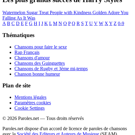
Watermelon Sugar
Treat People with Kindness
Golden
Adore You
Falling
As It Was
A
B
C
D
E
F
G
H
I
J
K
L
M
N
O
P
Q
R
S
T
U
V
W
X
Y
Z
0-9
Thématiques
Chansons pour faire le sexe
Rap Français
Chansons d'amour
Chansons des Guinguettes
Chansons de Rugby et 3ème mi-temps
Chanson bonne humeur
Plan de site
Mentions légales
Paramètres cookies
Cookie Settings
© 2026 Paroles.net — Tous droits réservés
Paroles.net dispose d'un accord de licence de paroles de chansons
avec la
Société des Editeurs et Auteurs de Musique
(SEAM)