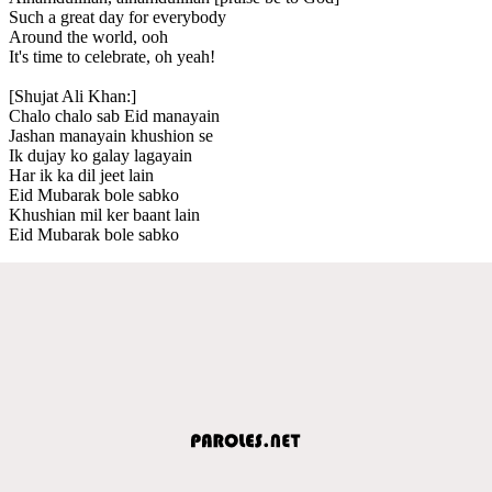
Such a great day for everybody
Around the world, ooh
It's time to celebrate, oh yeah!
[Shujat Ali Khan:]
Chalo chalo sab Eid manayain
Jashan manayain khushion se
Ik dujay ko galay lagayain
Har ik ka dil jeet lain
Eid Mubarak bole sabko
Khushian mil ker baant lain
Eid Mubarak bole sabko