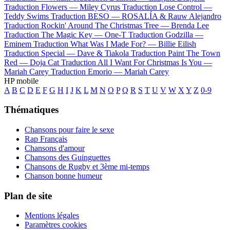
Traduction Flowers —
Miley Cyrus
Traduction Lose Control —
Teddy Swims
Traduction BESO —
ROSALÍA & Rauw Alejandro
Traduction Rockin' Around The Christmas Tree —
Brenda Lee
Traduction The Magic Key —
One-T
Traduction Godzilla —
Eminem
Traduction What Was I Made For? —
Billie Eilish
Traduction Special —
Dave & Tiakola
Traduction Paint The Town
Red —
Doja Cat
Traduction All I Want For Christmas Is You —
Mariah Carey
Traduction Emorio —
Mariah Carey
HP mobile
A
B
C
D
E
F
G
H
I
J
K
L
M
N
O
P
Q
R
S
T
U
V
W
X
Y
Z
0-9
Thématiques
Chansons pour faire le sexe
Rap Français
Chansons d'amour
Chansons des Guinguettes
Chansons de Rugby et 3ème mi-temps
Chanson bonne humeur
Plan de site
Mentions légales
Paramètres cookies