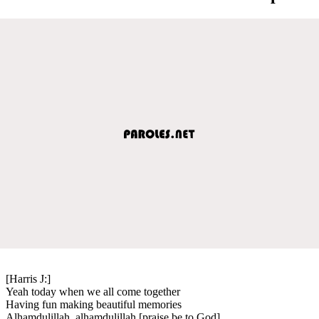
[Harris J:]
Yeah today when we all come together
Having fun making beautiful memories
Alhamdulillah, alhamdulillah [praise be to God]