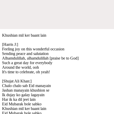
Khushian mil ker baant lain
[Harris J:]
Feeling joy on this wonderful occasion
Sending peace and salutation
Alhamdulillah, alhamdulillah [praise be to God]
Such a great day for everybody
Around the world, ooh
It's time to celebrate, oh yeah!
[Shujat Ali Khan:]
Chalo chalo sab Eid manayain
Jashan manayain khushion se
Ik dujay ko galay lagayain
Har ik ka dil jeet lain
Eid Mubarak bole sabko
Khushian mil ker baant lain
Eid Mubarak bole sabko