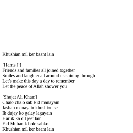
Khushian mil ker baant lain
[Harris J:]
Friends and families all joined together
Smiles and laughter all around us shining through
Let’s make this day a day to remember
Let the peace of Allah shower you
[Shujat Ali Khan:]
Chalo chalo sab Eid manayain
Jashan manayain khushion se
Ik dujay ko galay lagayain
Har ik ka dil jeet lain
Eid Mubarak bole sabko
Khushian mil ker baant lain