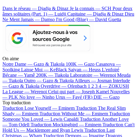
Dans le réseau — Djadja & Dinaz
Je la connais — SCH
Pour deux
âmes solitaires (Part. 1) — Luidji
Capitaine — Djadja & Dinaz
Dieu
Ne Ment Jamais — Damso
I'm Good (Blue) — David Guetta
On aime
Notre Dame —
Gazo & Tiakola
100K —
Gazo
Casanova —
Soolking
Laisse Moi —
KeBlack
Saiyan —
Heuss L'enfoiré
Bécane —
Yamê
200K —
Tiakola
Laboratoire —
Werenoi
Meuda
—
Tiakola
Outro —
Gazo & Tiakola
Ailleurs —
Josman
Interlude
—
Gazo & Tiakola
Overdrive —
Ofenbach
1 2 3 4 —
ZOKUSH
La League —
Werenoi
Celui qui part —
Joseph Kamel
Nouvelles
—
PLK
No love —
Ninho
Urus —
Favé (FR)
DIE —
Gazo
Top traduction
Traduction Lose Yourself —
Eminem
Traduction The Real Slim
Shady —
Eminem
Traduction Without Me —
Eminem
Traduction
Someone You Loved —
Lewis Capaldi
Traduction Another Love
—
Tom Odell
Traduction Mockingbird —
Eminem
Traduction Can't
Hold Us —
Macklemore and Ryan Lewis
Traduction Last
Christmas —
Wham
Traduction Demons —
Imagine Dragons