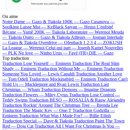
On aime
Notre Dame —
Gazo & Tiakola
100K —
Gazo
Casanova —
Soolking
Laisse Moi —
KeBlack
Saiyan —
Heuss L'enfoiré
Bécane —
Yamê
200K —
Tiakola
Laboratoire —
Werenoi
Meuda
—
Tiakola
Outro —
Gazo & Tiakola
Ailleurs —
Josman
Interlude
—
Gazo & Tiakola
Overdrive —
Ofenbach
1 2 3 4 —
ZOKUSH
La League —
Werenoi
Celui qui part —
Joseph Kamel
Nouvelles
—
PLK
No love —
Ninho
Urus —
Favé (FR)
DIE —
Gazo
Top traduction
Traduction Lose Yourself —
Eminem
Traduction The Real Slim
Shady —
Eminem
Traduction Without Me —
Eminem
Traduction
Someone You Loved —
Lewis Capaldi
Traduction Another Love
—
Tom Odell
Traduction Mockingbird —
Eminem
Traduction Can't
Hold Us —
Macklemore and Ryan Lewis
Traduction Last
Christmas —
Wham
Traduction Demons —
Imagine Dragons
Traduction Flowers —
Miley Cyrus
Traduction Lose Control —
Teddy Swims
Traduction BESO —
ROSALÍA & Rauw Alejandro
Traduction Rockin' Around The Christmas Tree —
Brenda Lee
Traduction The Magic Key —
One-T
Traduction Godzilla —
Eminem
Traduction What Was I Made For? —
Billie Eilish
Traduction Special —
Dave & Tiakola
Traduction Paint The Town
Red —
Doja Cat
Traduction All I Want For Christmas Is You —