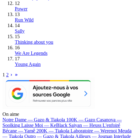
12
Power
13
Run Wild
14
Sally
15
Thinking about you
16
We Are Legends
17
Young Again
1
2
On aime
Notre Dame —
Gazo & Tiakola
100K —
Gazo
Casanova —
Soolking
Laisse Moi —
KeBlack
Saiyan —
Heuss L'enfoiré
Bécane —
Yamê
200K —
Tiakola
Laboratoire —
Werenoi
Meuda
—
Tiakola
Outro —
Gazo & Tiakola
Ailleurs —
Josman
Interlude