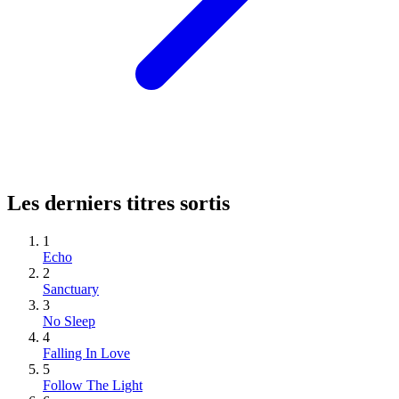
Les derniers titres sortis
1
Echo
2
Sanctuary
3
No Sleep
4
Falling In Love
5
Follow The Light