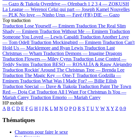
—
Gazo & Tiakola
Overdrive —
Ofenbach
1 2 3 4 —
ZOKUSH
La League —
Werenoi
Celui qui part —
Joseph Kamel
Nouvelles
—
PLK
No love —
Ninho
Urus —
Favé (FR)
DIE —
Gazo
Top traduction
Traduction Lose Yourself —
Eminem
Traduction The Real Slim
Shady —
Eminem
Traduction Without Me —
Eminem
Traduction
Someone You Loved —
Lewis Capaldi
Traduction Another Love
—
Tom Odell
Traduction Mockingbird —
Eminem
Traduction Can't
Hold Us —
Macklemore and Ryan Lewis
Traduction Last
Christmas —
Wham
Traduction Demons —
Imagine Dragons
Traduction Flowers —
Miley Cyrus
Traduction Lose Control —
Teddy Swims
Traduction BESO —
ROSALÍA & Rauw Alejandro
Traduction Rockin' Around The Christmas Tree —
Brenda Lee
Traduction The Magic Key —
One-T
Traduction Godzilla —
Eminem
Traduction What Was I Made For? —
Billie Eilish
Traduction Special —
Dave & Tiakola
Traduction Paint The Town
Red —
Doja Cat
Traduction All I Want For Christmas Is You —
Mariah Carey
Traduction Emorio —
Mariah Carey
HP mobile
A
B
C
D
E
F
G
H
I
J
K
L
M
N
O
P
Q
R
S
T
U
V
W
X
Y
Z
0-9
Thématiques
Chansons pour faire le sexe