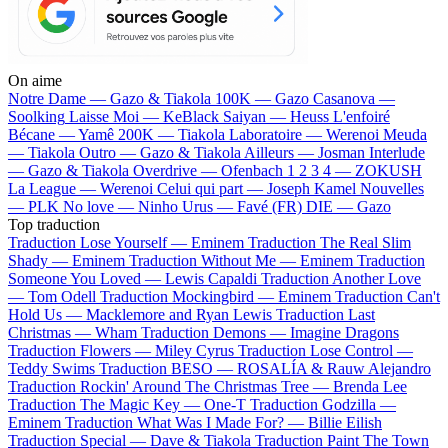
On aime
Notre Dame —
Gazo & Tiakola
100K —
Gazo
Casanova —
Soolking
Laisse Moi —
KeBlack
Saiyan —
Heuss L'enfoiré
Bécane —
Yamê
200K —
Tiakola
Laboratoire —
Werenoi
Meuda
—
Tiakola
Outro —
Gazo & Tiakola
Ailleurs —
Josman
Interlude
—
Gazo & Tiakola
Overdrive —
Ofenbach
1 2 3 4 —
ZOKUSH
La League —
Werenoi
Celui qui part —
Joseph Kamel
Nouvelles
—
PLK
No love —
Ninho
Urus —
Favé (FR)
DIE —
Gazo
Top traduction
Traduction Lose Yourself —
Eminem
Traduction The Real Slim
Shady —
Eminem
Traduction Without Me —
Eminem
Traduction
Someone You Loved —
Lewis Capaldi
Traduction Another Love
—
Tom Odell
Traduction Mockingbird —
Eminem
Traduction Can't
Hold Us —
Macklemore and Ryan Lewis
Traduction Last
Christmas —
Wham
Traduction Demons —
Imagine Dragons
Traduction Flowers —
Miley Cyrus
Traduction Lose Control —
Teddy Swims
Traduction BESO —
ROSALÍA & Rauw Alejandro
Traduction Rockin' Around The Christmas Tree —
Brenda Lee
Traduction The Magic Key —
One-T
Traduction Godzilla —
Eminem
Traduction What Was I Made For? —
Billie Eilish
Traduction Special —
Dave & Tiakola
Traduction Paint The Town