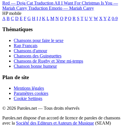
Red —
Doja Cat
Traduction All I Want For Christmas Is You —
Mariah Carey
Traduction Emorio —
Mariah Carey
HP mobile
A
B
C
D
E
F
G
H
I
J
K
L
M
N
O
P
Q
R
S
T
U
V
W
X
Y
Z
0-9
Thématiques
Chansons pour faire le sexe
Rap Français
Chansons d'amour
Chansons des Guinguettes
Chansons de Rugby et 3ème mi-temps
Chanson bonne humeur
Plan de site
Mentions légales
Paramètres cookies
Cookie Settings
© 2026 Paroles.net — Tous droits réservés
Paroles.net dispose d'un accord de licence de paroles de chansons
avec la
Société des Editeurs et Auteurs de Musique
(SEAM)