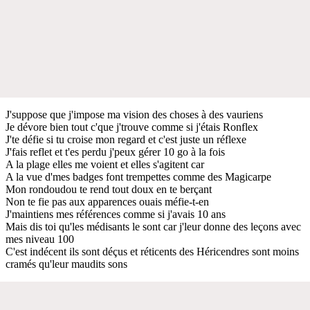
J'suppose que j'impose ma vision des choses à des vauriens
Je dévore bien tout c'que j'trouve comme si j'étais Ronflex
J'te défie si tu croise mon regard et c'est juste un réflexe
J'fais reflet et t'es perdu j'peux gérer 10 go à la fois
A la plage elles me voient et elles s'agitent car
A la vue d'mes badges font trempettes comme des Magicarpe
Mon rondoudou te rend tout doux en te berçant
Non te fie pas aux apparences ouais méfie-t-en
J'maintiens mes références comme si j'avais 10 ans
Mais dis toi qu'les médisants le sont car j'leur donne des leçons avec
mes niveau 100
C'est indécent ils sont déçus et réticents des Héricendres sont moins
cramés qu'leur maudits sons