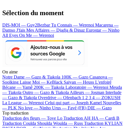
Sélection du moment
DIS-MOI — Guy2Bezbar
Tu Connais — Werenoi
Macarena —
Damso
J'fais Mes Affaires — Djadja & Dinaz
Eurostar — Ninho
All Eyes On Me — Werenoi
On aime
Notre Dame —
Gazo & Tiakola
100K —
Gazo
Casanova —
Soolking
Laisse Moi —
KeBlack
Saiyan —
Heuss L'enfoiré
Bécane —
Yamê
200K —
Tiakola
Laboratoire —
Werenoi
Meuda
—
Tiakola
Outro —
Gazo & Tiakola
Ailleurs —
Josman
Interlude
—
Gazo & Tiakola
Overdrive —
Ofenbach
1 2 3 4 —
ZOKUSH
La League —
Werenoi
Celui qui part —
Joseph Kamel
Nouvelles
—
PLK
No love —
Ninho
Urus —
Favé (FR)
DIE —
Gazo
Top traduction
Traduction des fleurs —
Tove Lo
Traduction AH HA —
Cardi B
Traduction Coulda Shoulda Woulda —
Russ
Traduction KYLIAN