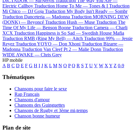
DICTADOR —
SurNervis
Traduction The Way You Are —
Electric Callboy
Traduction Home To Me —
Tones & I
Traduction
Mi Chico —
DJ Goja
Traduction My Body Isn't Ready —
Sombr
Traduction Danceteria —
Madonna
Traduction MORNING DEW
(DONK) —
Beyoncé
Traduction Hush —
Muse
Traduction The
Time Of My Life —
Benson Boone
Traduction Camera —
Charli
XCX
Traduction Happiness is So Sad —
Swedish House Mafia
Traduction RMB (Ring My Bell) —
Aitch
Traduction 99% —
Jessie
Reyez
Traduction YOYO —
Don Xhoni
Traduction Bizarre —
Madonna
Traduction Van Cleef Pt 2 —
Malie Donn
Traduction
WIDE AWAKE —
Chris Grey
HP mobile
A
B
C
D
E
F
G
H
I
J
K
L
M
N
O
P
Q
R
S
T
U
V
W
X
Y
Z
0-9
Thématiques
Chansons pour faire le sexe
Rap Français
Chansons d'amour
Chansons des Guinguettes
Chansons de Rugby et 3ème mi-temps
Chanson bonne humeur
Plan de site