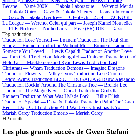
Soolking
Laisse Moi —
KeBlack
Saiyan —
Heuss L'enfoiré
Bécane —
Yamê
200K —
Tiakola
Laboratoire —
Werenoi
Meuda
—
Tiakola
Outro —
Gazo & Tiakola
Ailleurs —
Josman
Interlude
—
Gazo & Tiakola
Overdrive —
Ofenbach
1 2 3 4 —
ZOKUSH
La League —
Werenoi
Celui qui part —
Joseph Kamel
Nouvelles
—
PLK
No love —
Ninho
Urus —
Favé (FR)
DIE —
Gazo
Top traduction
Traduction Lose Yourself —
Eminem
Traduction The Real Slim
Shady —
Eminem
Traduction Without Me —
Eminem
Traduction
Someone You Loved —
Lewis Capaldi
Traduction Another Love
—
Tom Odell
Traduction Mockingbird —
Eminem
Traduction Can't
Hold Us —
Macklemore and Ryan Lewis
Traduction Last
Christmas —
Wham
Traduction Demons —
Imagine Dragons
Traduction Flowers —
Miley Cyrus
Traduction Lose Control —
Teddy Swims
Traduction BESO —
ROSALÍA & Rauw Alejandro
Traduction Rockin' Around The Christmas Tree —
Brenda Lee
Traduction The Magic Key —
One-T
Traduction Godzilla —
Eminem
Traduction What Was I Made For? —
Billie Eilish
Traduction Special —
Dave & Tiakola
Traduction Paint The Town
Red —
Doja Cat
Traduction All I Want For Christmas Is You —
Mariah Carey
Traduction Emorio —
Mariah Carey
HP mobile
Les plus grands succès de Gwen Stefani