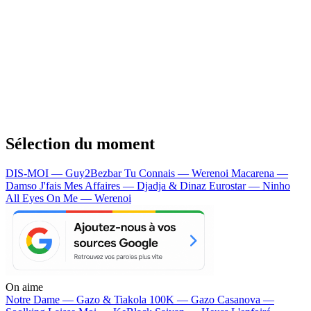
Sélection du moment
DIS-MOI — Guy2Bezbar
Tu Connais — Werenoi
Macarena —
Damso
J'fais Mes Affaires — Djadja & Dinaz
Eurostar — Ninho
All Eyes On Me — Werenoi
On aime
Notre Dame —
Gazo & Tiakola
100K —
Gazo
Casanova —