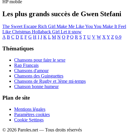
HP mobile
Les plus grands succès de Gwen Stefani
The Sweet Escape
Rich Girl
Make Me Like You
You Make It Feel
Like Christmas
Hollaback Girl
Let it snow
A
B
C
D
E
F
G
H
I
J
K
L
M
N
O
P
Q
R
S
T
U
V
W
X
Y
Z
0-9
Thématiques
Chansons pour faire le sexe
Rap Français
Chansons d'amour
Chansons des Guinguettes
Chansons de Rugby et 3ème mi-temps
Chanson bonne humeur
Plan de site
Mentions légales
Paramètres cookies
Cookie Settings
© 2026 Paroles.net — Tous droits réservés