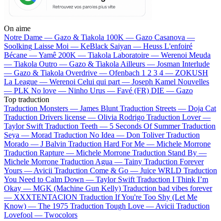
On aime
Notre Dame —
Gazo & Tiakola
100K —
Gazo
Casanova —
Soolking
Laisse Moi —
KeBlack
Saiyan —
Heuss L'enfoiré
Bécane —
Yamê
200K —
Tiakola
Laboratoire —
Werenoi
Meuda
—
Tiakola
Outro —
Gazo & Tiakola
Ailleurs —
Josman
Interlude
—
Gazo & Tiakola
Overdrive —
Ofenbach
1 2 3 4 —
ZOKUSH
La League —
Werenoi
Celui qui part —
Joseph Kamel
Nouvelles
—
PLK
No love —
Ninho
Urus —
Favé (FR)
DIE —
Gazo
Top traduction
Traduction Monsters —
James Blunt
Traduction Streets —
Doja Cat
Traduction Drivers license —
Olivia Rodrigo
Traduction Lover —
Taylor Swift
Traduction Teeth —
5 Seconds Of Summer
Traduction
Seya —
Morad
Traduction No Idea —
Don Toliver
Traduction
Morado —
J Balvin
Traduction Hard For Me —
Michele Morrone
Traduction Rapture —
Michele Morrone
Traduction Stand By —
Michele Morrone
Traduction Agua —
Tainy
Traduction Forever
Yours —
Avicii
Traduction Come & Go —
Juice WRLD
Traduction
You Need to Calm Down —
Taylor Swift
Traduction I Think I’m
Okay —
MGK (Machine Gun Kelly)
Traduction bad vibes forever
—
XXXTENTACION
Traduction If You're Too Shy (Let Me
Know) —
The 1975
Traduction Tough Love —
Avicii
Traduction
Lovefool —
Twocolors