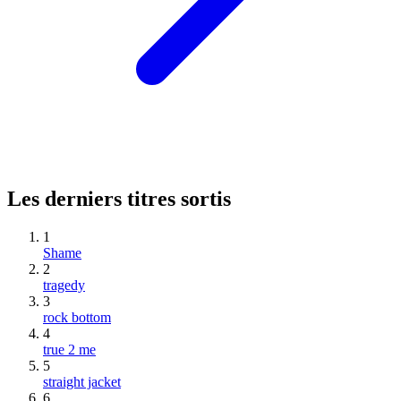
Les derniers titres sortis
1
Shame
2
tragedy
3
rock bottom
4
true 2 me
5
straight jacket
6