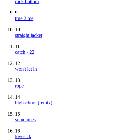
rock bottom
9
true 2 me
10
straight jacket
11
catch - 22
12
won't let in
13
rope
14
highschool (remix)
15
sometimes
16
lovesick