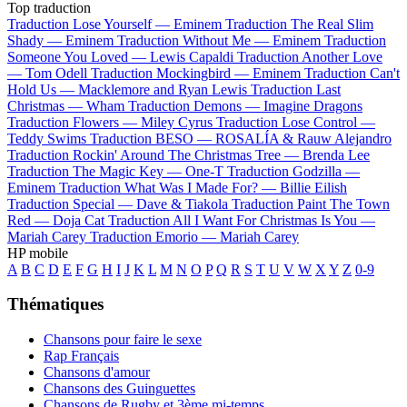
Top traduction
Traduction Lose Yourself —
Eminem
Traduction The Real Slim
Shady —
Eminem
Traduction Without Me —
Eminem
Traduction
Someone You Loved —
Lewis Capaldi
Traduction Another Love
—
Tom Odell
Traduction Mockingbird —
Eminem
Traduction Can't
Hold Us —
Macklemore and Ryan Lewis
Traduction Last
Christmas —
Wham
Traduction Demons —
Imagine Dragons
Traduction Flowers —
Miley Cyrus
Traduction Lose Control —
Teddy Swims
Traduction BESO —
ROSALÍA & Rauw Alejandro
Traduction Rockin' Around The Christmas Tree —
Brenda Lee
Traduction The Magic Key —
One-T
Traduction Godzilla —
Eminem
Traduction What Was I Made For? —
Billie Eilish
Traduction Special —
Dave & Tiakola
Traduction Paint The Town
Red —
Doja Cat
Traduction All I Want For Christmas Is You —
Mariah Carey
Traduction Emorio —
Mariah Carey
HP mobile
A
B
C
D
E
F
G
H
I
J
K
L
M
N
O
P
Q
R
S
T
U
V
W
X
Y
Z
0-9
Thématiques
Chansons pour faire le sexe
Rap Français
Chansons d'amour
Chansons des Guinguettes
Chansons de Rugby et 3ème mi-temps