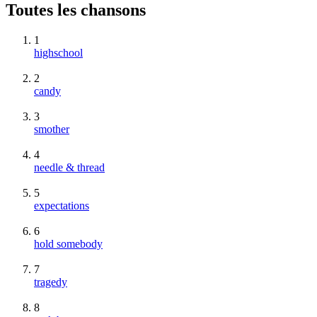
Toutes les chansons
1
highschool
2
candy
3
smother
4
needle & thread
5
expectations
6
hold somebody
7
tragedy
8