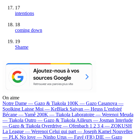
17
intentions
18
coming down
19
Shame
On aime
Notre Dame —
Gazo & Tiakola
100K —
Gazo
Casanova —
Soolking
Laisse Moi —
KeBlack
Saiyan —
Heuss L'enfoiré
Bécane —
Yamê
200K —
Tiakola
Laboratoire —
Werenoi
Meuda
—
Tiakola
Outro —
Gazo & Tiakola
Ailleurs —
Josman
Interlude
—
Gazo & Tiakola
Overdrive —
Ofenbach
1 2 3 4 —
ZOKUSH
La League —
Werenoi
Celui qui part —
Joseph Kamel
Nouvelles
—
PLK
No love —
Ninho
Urus —
Favé (FR)
DIE —
Gazo