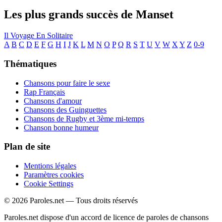
Les plus grands succès de Manset
Il Voyage En Solitaire
A
B
C
D
E
F
G
H
I
J
K
L
M
N
O
P
Q
R
S
T
U
V
W
X
Y
Z
0-9
Thématiques
Chansons pour faire le sexe
Rap Français
Chansons d'amour
Chansons des Guinguettes
Chansons de Rugby et 3ème mi-temps
Chanson bonne humeur
Plan de site
Mentions légales
Paramètres cookies
Cookie Settings
© 2026 Paroles.net — Tous droits réservés
Paroles.net dispose d'un accord de licence de paroles de chansons