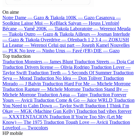
On aime
Notre Dame —
Gazo & Tiakola
100K —
Gazo
Casanova —
Soolking
Laisse Moi —
KeBlack
Saiyan —
Heuss L'enfoiré
Bécane —
Yamê
200K —
Tiakola
Laboratoire —
Werenoi
Meuda
—
Tiakola
Outro —
Gazo & Tiakola
Ailleurs —
Josman
Interlude
—
Gazo & Tiakola
Overdrive —
Ofenbach
1 2 3 4 —
ZOKUSH
La League —
Werenoi
Celui qui part —
Joseph Kamel
Nouvelles
—
PLK
No love —
Ninho
Urus —
Favé (FR)
DIE —
Gazo
Top traduction
Traduction Monsters —
James Blunt
Traduction Streets —
Doja Cat
Traduction Drivers license —
Olivia Rodrigo
Traduction Lover —
Taylor Swift
Traduction Teeth —
5 Seconds Of Summer
Traduction
Seya —
Morad
Traduction No Idea —
Don Toliver
Traduction
Morado —
J Balvin
Traduction Hard For Me —
Michele Morrone
Traduction Rapture —
Michele Morrone
Traduction Stand By —
Michele Morrone
Traduction Agua —
Tainy
Traduction Forever
Yours —
Avicii
Traduction Come & Go —
Juice WRLD
Traduction
You Need to Calm Down —
Taylor Swift
Traduction I Think I’m
Okay —
MGK (Machine Gun Kelly)
Traduction bad vibes forever
—
XXXTENTACION
Traduction If You're Too Shy (Let Me
Know) —
The 1975
Traduction Tough Love —
Avicii
Traduction
Lovefool —
Twocolors
HP mobile