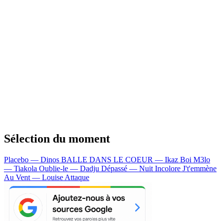
Sélection du moment
Placebo — Dinos
BALLE DANS LE COEUR — Ikaz Boi
M3lo
— Tiakola
Oublie-le — Dadju
Dépassé — Nuit Incolore
J't'emmène
Au Vent — Louise Attaque