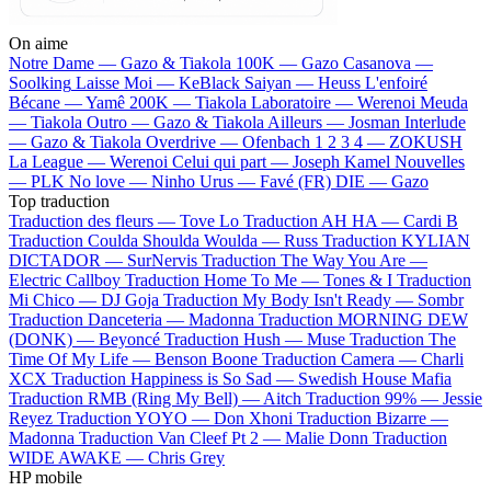
On aime
Notre Dame —
Gazo & Tiakola
100K —
Gazo
Casanova —
Soolking
Laisse Moi —
KeBlack
Saiyan —
Heuss L'enfoiré
Bécane —
Yamê
200K —
Tiakola
Laboratoire —
Werenoi
Meuda
—
Tiakola
Outro —
Gazo & Tiakola
Ailleurs —
Josman
Interlude
—
Gazo & Tiakola
Overdrive —
Ofenbach
1 2 3 4 —
ZOKUSH
La League —
Werenoi
Celui qui part —
Joseph Kamel
Nouvelles
—
PLK
No love —
Ninho
Urus —
Favé (FR)
DIE —
Gazo
Top traduction
Traduction des fleurs —
Tove Lo
Traduction AH HA —
Cardi B
Traduction Coulda Shoulda Woulda —
Russ
Traduction KYLIAN
DICTADOR —
SurNervis
Traduction The Way You Are —
Electric Callboy
Traduction Home To Me —
Tones & I
Traduction
Mi Chico —
DJ Goja
Traduction My Body Isn't Ready —
Sombr
Traduction Danceteria —
Madonna
Traduction MORNING DEW
(DONK) —
Beyoncé
Traduction Hush —
Muse
Traduction The
Time Of My Life —
Benson Boone
Traduction Camera —
Charli
XCX
Traduction Happiness is So Sad —
Swedish House Mafia
Traduction RMB (Ring My Bell) —
Aitch
Traduction 99% —
Jessie
Reyez
Traduction YOYO —
Don Xhoni
Traduction Bizarre —
Madonna
Traduction Van Cleef Pt 2 —
Malie Donn
Traduction
WIDE AWAKE —
Chris Grey
HP mobile