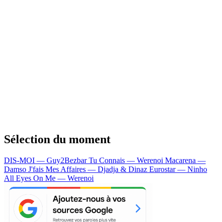
Sélection du moment
DIS-MOI — Guy2Bezbar
Tu Connais — Werenoi
Macarena —
Damso
J'fais Mes Affaires — Djadja & Dinaz
Eurostar — Ninho
All Eyes On Me — Werenoi