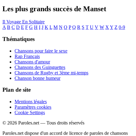
Les plus grands succès de Manset
Il Voyage En Solitaire
A
B
C
D
E
F
G
H
I
J
K
L
M
N
O
P
Q
R
S
T
U
V
W
X
Y
Z
0-9
Thématiques
Chansons pour faire le sexe
Rap Français
Chansons d'amour
Chansons des Guinguettes
Chansons de Rugby et 3ème mi-temps
Chanson bonne humeur
Plan de site
Mentions légales
Paramètres cookies
Cookie Settings
© 2026 Paroles.net — Tous droits réservés
Paroles.net dispose d'un accord de licence de paroles de chansons