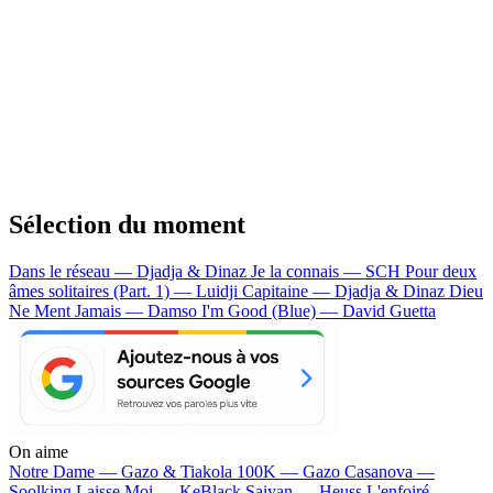
Sélection du moment
Dans le réseau — Djadja & Dinaz
Je la connais — SCH
Pour deux
âmes solitaires (Part. 1) — Luidji
Capitaine — Djadja & Dinaz
Dieu
Ne Ment Jamais — Damso
I'm Good (Blue) — David Guetta
On aime
Notre Dame —
Gazo & Tiakola
100K —
Gazo
Casanova —
Soolking
Laisse Moi —
KeBlack
Saiyan —
Heuss L'enfoiré