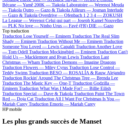
Bécane —
Yamê
200K —
Tiakola
Laboratoire —
Werenoi
Meuda
—
Tiakola
Outro —
Gazo & Tiakola
Ailleurs —
Josman
Interlude
—
Gazo & Tiakola
Overdrive —
Ofenbach
1 2 3 4 —
ZOKUSH
La League —
Werenoi
Celui qui part —
Joseph Kamel
Nouvelles
—
PLK
No love —
Ninho
Urus —
Favé (FR)
DIE —
Gazo
Top traduction
Traduction Lose Yourself —
Eminem
Traduction The Real Slim
Shady —
Eminem
Traduction Without Me —
Eminem
Traduction
Someone You Loved —
Lewis Capaldi
Traduction Another Love
—
Tom Odell
Traduction Mockingbird —
Eminem
Traduction Can't
Hold Us —
Macklemore and Ryan Lewis
Traduction Last
Christmas —
Wham
Traduction Demons —
Imagine Dragons
Traduction Flowers —
Miley Cyrus
Traduction Lose Control —
Teddy Swims
Traduction BESO —
ROSALÍA & Rauw Alejandro
Traduction Rockin' Around The Christmas Tree —
Brenda Lee
Traduction The Magic Key —
One-T
Traduction Godzilla —
Eminem
Traduction What Was I Made For? —
Billie Eilish
Traduction Special —
Dave & Tiakola
Traduction Paint The Town
Red —
Doja Cat
Traduction All I Want For Christmas Is You —
Mariah Carey
Traduction Emorio —
Mariah Carey
HP mobile
Les plus grands succès de Manset