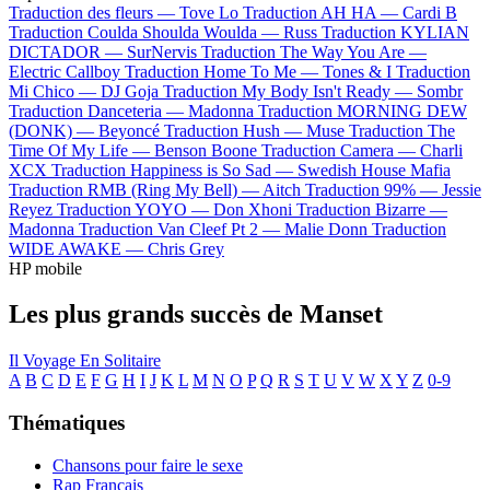
Traduction des fleurs —
Tove Lo
Traduction AH HA —
Cardi B
Traduction Coulda Shoulda Woulda —
Russ
Traduction KYLIAN
DICTADOR —
SurNervis
Traduction The Way You Are —
Electric Callboy
Traduction Home To Me —
Tones & I
Traduction
Mi Chico —
DJ Goja
Traduction My Body Isn't Ready —
Sombr
Traduction Danceteria —
Madonna
Traduction MORNING DEW
(DONK) —
Beyoncé
Traduction Hush —
Muse
Traduction The
Time Of My Life —
Benson Boone
Traduction Camera —
Charli
XCX
Traduction Happiness is So Sad —
Swedish House Mafia
Traduction RMB (Ring My Bell) —
Aitch
Traduction 99% —
Jessie
Reyez
Traduction YOYO —
Don Xhoni
Traduction Bizarre —
Madonna
Traduction Van Cleef Pt 2 —
Malie Donn
Traduction
WIDE AWAKE —
Chris Grey
HP mobile
Les plus grands succès de Manset
Il Voyage En Solitaire
A
B
C
D
E
F
G
H
I
J
K
L
M
N
O
P
Q
R
S
T
U
V
W
X
Y
Z
0-9
Thématiques
Chansons pour faire le sexe
Rap Français