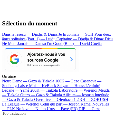
Sélection du moment
Dans le réseau — Djadja & Dinaz
Je la connais — SCH
Pour deux
âmes solitaires (Part. 1) — Luidji
Capitaine — Djadja & Dinaz
Dieu
Ne Ment Jamais — Damso
I'm Good (Blue) — David Guetta
On aime
Notre Dame —
Gazo & Tiakola
100K —
Gazo
Casanova —
Soolking
Laisse Moi —
KeBlack
Saiyan —
Heuss L'enfoiré
Bécane —
Yamê
200K —
Tiakola
Laboratoire —
Werenoi
Meuda
—
Tiakola
Outro —
Gazo & Tiakola
Ailleurs —
Josman
Interlude
—
Gazo & Tiakola
Overdrive —
Ofenbach
1 2 3 4 —
ZOKUSH
La League —
Werenoi
Celui qui part —
Joseph Kamel
Nouvelles
—
PLK
No love —
Ninho
Urus —
Favé (FR)
DIE —
Gazo
Top traduction