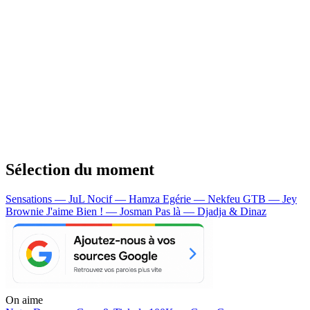
Sélection du moment
Sensations — JuL
Nocif — Hamza
Egérie — Nekfeu
GTB — Jey
Brownie
J'aime Bien ! — Josman
Pas là — Djadja & Dinaz
On aime