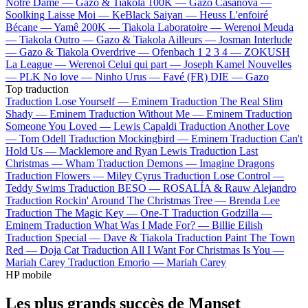
Notre Dame —
Gazo & Tiakola
100K —
Gazo
Casanova —
Soolking
Laisse Moi —
KeBlack
Saiyan —
Heuss L'enfoiré
Bécane —
Yamê
200K —
Tiakola
Laboratoire —
Werenoi
Meuda
—
Tiakola
Outro —
Gazo & Tiakola
Ailleurs —
Josman
Interlude
—
Gazo & Tiakola
Overdrive —
Ofenbach
1 2 3 4 —
ZOKUSH
La League —
Werenoi
Celui qui part —
Joseph Kamel
Nouvelles
—
PLK
No love —
Ninho
Urus —
Favé (FR)
DIE —
Gazo
Top traduction
Traduction Lose Yourself —
Eminem
Traduction The Real Slim
Shady —
Eminem
Traduction Without Me —
Eminem
Traduction
Someone You Loved —
Lewis Capaldi
Traduction Another Love
—
Tom Odell
Traduction Mockingbird —
Eminem
Traduction Can't
Hold Us —
Macklemore and Ryan Lewis
Traduction Last
Christmas —
Wham
Traduction Demons —
Imagine Dragons
Traduction Flowers —
Miley Cyrus
Traduction Lose Control —
Teddy Swims
Traduction BESO —
ROSALÍA & Rauw Alejandro
Traduction Rockin' Around The Christmas Tree —
Brenda Lee
Traduction The Magic Key —
One-T
Traduction Godzilla —
Eminem
Traduction What Was I Made For? —
Billie Eilish
Traduction Special —
Dave & Tiakola
Traduction Paint The Town
Red —
Doja Cat
Traduction All I Want For Christmas Is You —
Mariah Carey
Traduction Emorio —
Mariah Carey
HP mobile
Les plus grands succès de Manset