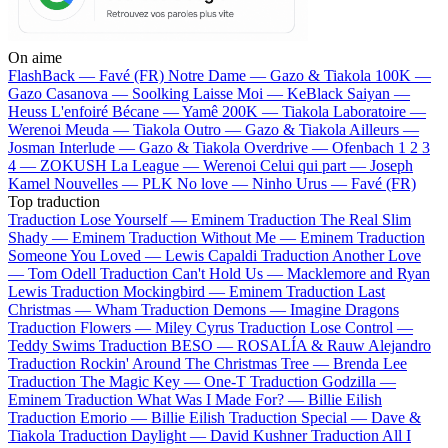
On aime
FlashBack —
Favé (FR)
Notre Dame —
Gazo & Tiakola
100K —
Gazo
Casanova —
Soolking
Laisse Moi —
KeBlack
Saiyan —
Heuss L'enfoiré
Bécane —
Yamê
200K —
Tiakola
Laboratoire —
Werenoi
Meuda —
Tiakola
Outro —
Gazo & Tiakola
Ailleurs —
Josman
Interlude —
Gazo & Tiakola
Overdrive —
Ofenbach
1 2 3
4 —
ZOKUSH
La League —
Werenoi
Celui qui part —
Joseph
Kamel
Nouvelles —
PLK
No love —
Ninho
Urus —
Favé (FR)
Top traduction
Traduction Lose Yourself —
Eminem
Traduction The Real Slim
Shady —
Eminem
Traduction Without Me —
Eminem
Traduction
Someone You Loved —
Lewis Capaldi
Traduction Another Love
—
Tom Odell
Traduction Can't Hold Us —
Macklemore and Ryan
Lewis
Traduction Mockingbird —
Eminem
Traduction Last
Christmas —
Wham
Traduction Demons —
Imagine Dragons
Traduction Flowers —
Miley Cyrus
Traduction Lose Control —
Teddy Swims
Traduction BESO —
ROSALÍA & Rauw Alejandro
Traduction Rockin' Around The Christmas Tree —
Brenda Lee
Traduction The Magic Key —
One-T
Traduction Godzilla —
Eminem
Traduction What Was I Made For? —
Billie Eilish
Traduction Emorio —
Billie Eilish
Traduction Special —
Dave &
Tiakola
Traduction Daylight —
David Kushner
Traduction All I