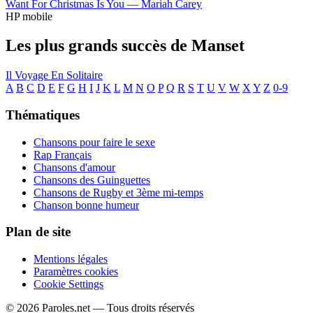
Want For Christmas Is You —
Mariah Carey
HP mobile
Les plus grands succès de Manset
Il Voyage En Solitaire
A
B
C
D
E
F
G
H
I
J
K
L
M
N
O
P
Q
R
S
T
U
V
W
X
Y
Z
0-9
Thématiques
Chansons pour faire le sexe
Rap Français
Chansons d'amour
Chansons des Guinguettes
Chansons de Rugby et 3ème mi-temps
Chanson bonne humeur
Plan de site
Mentions légales
Paramètres cookies
Cookie Settings
© 2026 Paroles.net — Tous droits réservés