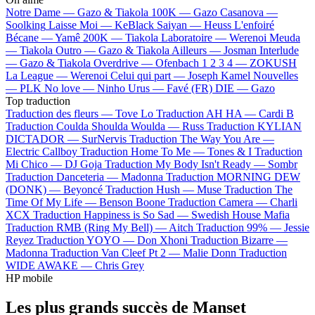
Notre Dame —
Gazo & Tiakola
100K —
Gazo
Casanova —
Soolking
Laisse Moi —
KeBlack
Saiyan —
Heuss L'enfoiré
Bécane —
Yamê
200K —
Tiakola
Laboratoire —
Werenoi
Meuda
—
Tiakola
Outro —
Gazo & Tiakola
Ailleurs —
Josman
Interlude
—
Gazo & Tiakola
Overdrive —
Ofenbach
1 2 3 4 —
ZOKUSH
La League —
Werenoi
Celui qui part —
Joseph Kamel
Nouvelles
—
PLK
No love —
Ninho
Urus —
Favé (FR)
DIE —
Gazo
Top traduction
Traduction des fleurs —
Tove Lo
Traduction AH HA —
Cardi B
Traduction Coulda Shoulda Woulda —
Russ
Traduction KYLIAN
DICTADOR —
SurNervis
Traduction The Way You Are —
Electric Callboy
Traduction Home To Me —
Tones & I
Traduction
Mi Chico —
DJ Goja
Traduction My Body Isn't Ready —
Sombr
Traduction Danceteria —
Madonna
Traduction MORNING DEW
(DONK) —
Beyoncé
Traduction Hush —
Muse
Traduction The
Time Of My Life —
Benson Boone
Traduction Camera —
Charli
XCX
Traduction Happiness is So Sad —
Swedish House Mafia
Traduction RMB (Ring My Bell) —
Aitch
Traduction 99% —
Jessie
Reyez
Traduction YOYO —
Don Xhoni
Traduction Bizarre —
Madonna
Traduction Van Cleef Pt 2 —
Malie Donn
Traduction
WIDE AWAKE —
Chris Grey
HP mobile
Les plus grands succès de Manset