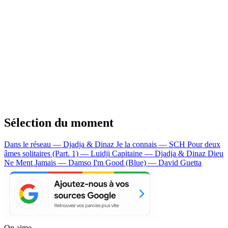
Sélection du moment
Dans le réseau — Djadja & Dinaz
Je la connais — SCH
Pour deux
âmes solitaires (Part. 1) — Luidji
Capitaine — Djadja & Dinaz
Dieu
Ne Ment Jamais — Damso
I'm Good (Blue) — David Guetta
On aime