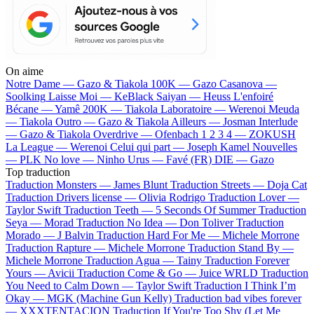
On aime
Notre Dame —
Gazo & Tiakola
100K —
Gazo
Casanova —
Soolking
Laisse Moi —
KeBlack
Saiyan —
Heuss L'enfoiré
Bécane —
Yamê
200K —
Tiakola
Laboratoire —
Werenoi
Meuda
—
Tiakola
Outro —
Gazo & Tiakola
Ailleurs —
Josman
Interlude
—
Gazo & Tiakola
Overdrive —
Ofenbach
1 2 3 4 —
ZOKUSH
La League —
Werenoi
Celui qui part —
Joseph Kamel
Nouvelles
—
PLK
No love —
Ninho
Urus —
Favé (FR)
DIE —
Gazo
Top traduction
Traduction Monsters —
James Blunt
Traduction Streets —
Doja Cat
Traduction Drivers license —
Olivia Rodrigo
Traduction Lover —
Taylor Swift
Traduction Teeth —
5 Seconds Of Summer
Traduction
Seya —
Morad
Traduction No Idea —
Don Toliver
Traduction
Morado —
J Balvin
Traduction Hard For Me —
Michele Morrone
Traduction Rapture —
Michele Morrone
Traduction Stand By —
Michele Morrone
Traduction Agua —
Tainy
Traduction Forever
Yours —
Avicii
Traduction Come & Go —
Juice WRLD
Traduction
You Need to Calm Down —
Taylor Swift
Traduction I Think I’m
Okay —
MGK (Machine Gun Kelly)
Traduction bad vibes forever
—
XXXTENTACION
Traduction If You're Too Shy (Let Me