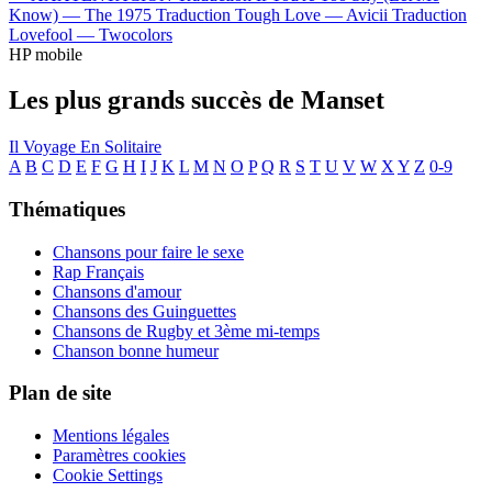
Know) —
The 1975
Traduction Tough Love —
Avicii
Traduction
Lovefool —
Twocolors
HP mobile
Les plus grands succès de Manset
Il Voyage En Solitaire
A
B
C
D
E
F
G
H
I
J
K
L
M
N
O
P
Q
R
S
T
U
V
W
X
Y
Z
0-9
Thématiques
Chansons pour faire le sexe
Rap Français
Chansons d'amour
Chansons des Guinguettes
Chansons de Rugby et 3ème mi-temps
Chanson bonne humeur
Plan de site
Mentions légales
Paramètres cookies
Cookie Settings