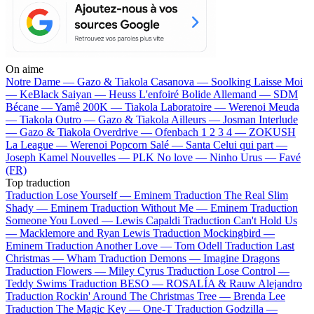
On aime
Notre Dame —
Gazo & Tiakola
Casanova —
Soolking
Laisse Moi
—
KeBlack
Saiyan —
Heuss L'enfoiré
Bolide Allemand —
SDM
Bécane —
Yamê
200K —
Tiakola
Laboratoire —
Werenoi
Meuda
—
Tiakola
Outro —
Gazo & Tiakola
Ailleurs —
Josman
Interlude
—
Gazo & Tiakola
Overdrive —
Ofenbach
1 2 3 4 —
ZOKUSH
La League —
Werenoi
Popcorn Salé —
Santa
Celui qui part —
Joseph Kamel
Nouvelles —
PLK
No love —
Ninho
Urus —
Favé
(FR)
Top traduction
Traduction Lose Yourself —
Eminem
Traduction The Real Slim
Shady —
Eminem
Traduction Without Me —
Eminem
Traduction
Someone You Loved —
Lewis Capaldi
Traduction Can't Hold Us
—
Macklemore and Ryan Lewis
Traduction Mockingbird —
Eminem
Traduction Another Love —
Tom Odell
Traduction Last
Christmas —
Wham
Traduction Demons —
Imagine Dragons
Traduction Flowers —
Miley Cyrus
Traduction Lose Control —
Teddy Swims
Traduction BESO —
ROSALÍA & Rauw Alejandro
Traduction Rockin' Around The Christmas Tree —
Brenda Lee
Traduction The Magic Key —
One-T
Traduction Godzilla —