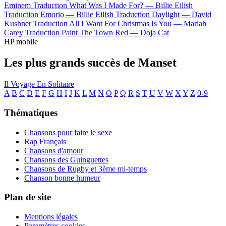
Eminem
Traduction What Was I Made For? —
Billie Eilish
Traduction Emorio —
Billie Eilish
Traduction Daylight —
David
Kushner
Traduction All I Want For Christmas Is You —
Mariah
Carey
Traduction Paint The Town Red —
Doja Cat
HP mobile
Les plus grands succès de Manset
Il Voyage En Solitaire
A
B
C
D
E
F
G
H
I
J
K
L
M
N
O
P
Q
R
S
T
U
V
W
X
Y
Z
0-9
Thématiques
Chansons pour faire le sexe
Rap Français
Chansons d'amour
Chansons des Guinguettes
Chansons de Rugby et 3ème mi-temps
Chanson bonne humeur
Plan de site
Mentions légales
Paramètres cookies