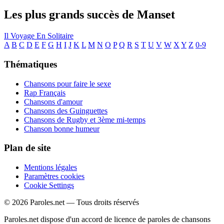
Les plus grands succès de Manset
Il Voyage En Solitaire
A
B
C
D
E
F
G
H
I
J
K
L
M
N
O
P
Q
R
S
T
U
V
W
X
Y
Z
0-9
Thématiques
Chansons pour faire le sexe
Rap Français
Chansons d'amour
Chansons des Guinguettes
Chansons de Rugby et 3ème mi-temps
Chanson bonne humeur
Plan de site
Mentions légales
Paramètres cookies
Cookie Settings
© 2026 Paroles.net — Tous droits réservés
Paroles.net dispose d'un accord de licence de paroles de chansons