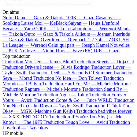
On aime
Notre Dame —
Gazo & Tiakola
100K —
Gazo
Casanova —
Soolking
Laisse Moi —
KeBlack
Saiyan —
Heuss L'enfoiré
Bécane —
Yamê
200K —
Tiakola
Laboratoire —
Werenoi
Meuda
—
Tiakola
Outro —
Gazo & Tiakola
Ailleurs —
Josman
Interlude
—
Gazo & Tiakola
Overdrive —
Ofenbach
1 2 3 4 —
ZOKUSH
La League —
Werenoi
Celui qui part —
Joseph Kamel
Nouvelles
—
PLK
No love —
Ninho
Urus —
Favé (FR)
DIE —
Gazo
Top traduction
Traduction Monsters —
James Blunt
Traduction Streets —
Doja Cat
Traduction Drivers license —
Olivia Rodrigo
Traduction Lover —
Taylor Swift
Traduction Teeth —
5 Seconds Of Summer
Traduction
Seya —
Morad
Traduction No Idea —
Don Toliver
Traduction
Morado —
J Balvin
Traduction Hard For Me —
Michele Morrone
Traduction Rapture —
Michele Morrone
Traduction Stand By —
Michele Morrone
Traduction Agua —
Tainy
Traduction Forever
Yours —
Avicii
Traduction Come & Go —
Juice WRLD
Traduction
You Need to Calm Down —
Taylor Swift
Traduction I Think I’m
Okay —
MGK (Machine Gun Kelly)
Traduction bad vibes forever
—
XXXTENTACION
Traduction If You're Too Shy (Let Me
Know) —
The 1975
Traduction Tough Love —
Avicii
Traduction
Lovefool —
Twocolors
HP mobile