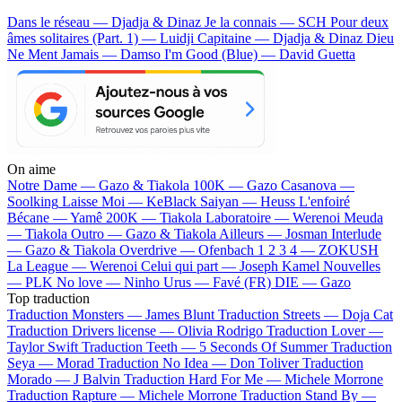
Dans le réseau — Djadja & Dinaz
Je la connais — SCH
Pour deux
âmes solitaires (Part. 1) — Luidji
Capitaine — Djadja & Dinaz
Dieu
Ne Ment Jamais — Damso
I'm Good (Blue) — David Guetta
On aime
Notre Dame —
Gazo & Tiakola
100K —
Gazo
Casanova —
Soolking
Laisse Moi —
KeBlack
Saiyan —
Heuss L'enfoiré
Bécane —
Yamê
200K —
Tiakola
Laboratoire —
Werenoi
Meuda
—
Tiakola
Outro —
Gazo & Tiakola
Ailleurs —
Josman
Interlude
—
Gazo & Tiakola
Overdrive —
Ofenbach
1 2 3 4 —
ZOKUSH
La League —
Werenoi
Celui qui part —
Joseph Kamel
Nouvelles
—
PLK
No love —
Ninho
Urus —
Favé (FR)
DIE —
Gazo
Top traduction
Traduction Monsters —
James Blunt
Traduction Streets —
Doja Cat
Traduction Drivers license —
Olivia Rodrigo
Traduction Lover —
Taylor Swift
Traduction Teeth —
5 Seconds Of Summer
Traduction
Seya —
Morad
Traduction No Idea —
Don Toliver
Traduction
Morado —
J Balvin
Traduction Hard For Me —
Michele Morrone
Traduction Rapture —
Michele Morrone
Traduction Stand By —