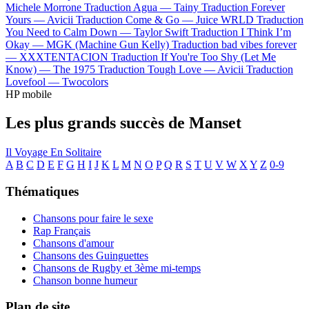
Michele Morrone
Traduction Agua —
Tainy
Traduction Forever
Yours —
Avicii
Traduction Come & Go —
Juice WRLD
Traduction
You Need to Calm Down —
Taylor Swift
Traduction I Think I’m
Okay —
MGK (Machine Gun Kelly)
Traduction bad vibes forever
—
XXXTENTACION
Traduction If You're Too Shy (Let Me
Know) —
The 1975
Traduction Tough Love —
Avicii
Traduction
Lovefool —
Twocolors
HP mobile
Les plus grands succès de Manset
Il Voyage En Solitaire
A
B
C
D
E
F
G
H
I
J
K
L
M
N
O
P
Q
R
S
T
U
V
W
X
Y
Z
0-9
Thématiques
Chansons pour faire le sexe
Rap Français
Chansons d'amour
Chansons des Guinguettes
Chansons de Rugby et 3ème mi-temps
Chanson bonne humeur
Plan de site