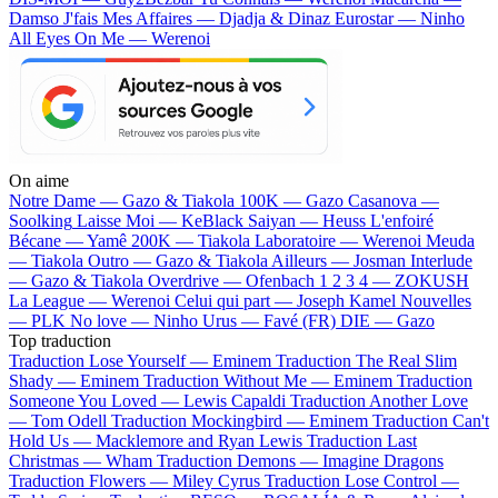
Damso
J'fais Mes Affaires — Djadja & Dinaz
Eurostar — Ninho
All Eyes On Me — Werenoi
On aime
Notre Dame —
Gazo & Tiakola
100K —
Gazo
Casanova —
Soolking
Laisse Moi —
KeBlack
Saiyan —
Heuss L'enfoiré
Bécane —
Yamê
200K —
Tiakola
Laboratoire —
Werenoi
Meuda
—
Tiakola
Outro —
Gazo & Tiakola
Ailleurs —
Josman
Interlude
—
Gazo & Tiakola
Overdrive —
Ofenbach
1 2 3 4 —
ZOKUSH
La League —
Werenoi
Celui qui part —
Joseph Kamel
Nouvelles
—
PLK
No love —
Ninho
Urus —
Favé (FR)
DIE —
Gazo
Top traduction
Traduction Lose Yourself —
Eminem
Traduction The Real Slim
Shady —
Eminem
Traduction Without Me —
Eminem
Traduction
Someone You Loved —
Lewis Capaldi
Traduction Another Love
—
Tom Odell
Traduction Mockingbird —
Eminem
Traduction Can't
Hold Us —
Macklemore and Ryan Lewis
Traduction Last
Christmas —
Wham
Traduction Demons —
Imagine Dragons
Traduction Flowers —
Miley Cyrus
Traduction Lose Control —