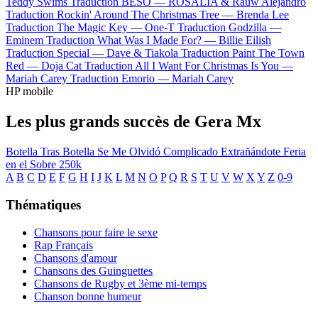
Teddy Swims
Traduction BESO —
ROSALÍA & Rauw Alejandro
Traduction Rockin' Around The Christmas Tree —
Brenda Lee
Traduction The Magic Key —
One-T
Traduction Godzilla —
Eminem
Traduction What Was I Made For? —
Billie Eilish
Traduction Special —
Dave & Tiakola
Traduction Paint The Town
Red —
Doja Cat
Traduction All I Want For Christmas Is You —
Mariah Carey
Traduction Emorio —
Mariah Carey
HP mobile
Les plus grands succès de Gera Mx
Botella Tras Botella
Se Me Olvidó
Complicado
Extrañándote
Feria
en el Sobre
250k
A
B
C
D
E
F
G
H
I
J
K
L
M
N
O
P
Q
R
S
T
U
V
W
X
Y
Z
0-9
Thématiques
Chansons pour faire le sexe
Rap Français
Chansons d'amour
Chansons des Guinguettes
Chansons de Rugby et 3ème mi-temps
Chanson bonne humeur