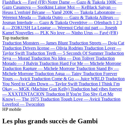
FlashBack —
Favé (FR)
Notre Dame —
Gazo & Tiakola
100K —
Gazo
Casanova —
Soolking
Laisse Moi —
KeBlack
Saiyan —
Heuss L'enfoiré
Bécane —
Yamê
200K —
Tiakola
Laboratoire —
Werenoi
Meuda —
Tiakola
Outro —
Gazo & Tiakola
Ailleurs —
Josman
Interlude —
Gazo & Tiakola
Overdrive —
Ofenbach
1 2 3
4 —
ZOKUSH
La League —
Werenoi
Celui qui part —
Joseph
Kamel
Nouvelles —
PLK
No love —
Ninho
Urus —
Favé (FR)
Top traduction
Traduction Monsters —
James Blunt
Traduction Streets —
Doja Cat
Traduction Drivers license —
Olivia Rodrigo
Traduction Lover —
Taylor Swift
Traduction Teeth —
5 Seconds Of Summer
Traduction
Seya —
Morad
Traduction No Idea —
Don Toliver
Traduction
Morado —
J Balvin
Traduction Hard For Me —
Michele Morrone
Traduction Rapture —
Michele Morrone
Traduction Stand By —
Michele Morrone
Traduction Agua —
Tainy
Traduction Forever
Yours —
Avicii
Traduction Come & Go —
Juice WRLD
Traduction
You Need to Calm Down —
Taylor Swift
Traduction I Think I’m
Okay —
MGK (Machine Gun Kelly)
Traduction bad vibes forever
—
XXXTENTACION
Traduction If You're Too Shy (Let Me
Know) —
The 1975
Traduction Tough Love —
Avicii
Traduction
Lovefool —
Twocolors
HP mobile
Les plus grands succès de Gambi