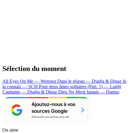
Sélection du moment
All Eyes On Me — Werenoi
Dans le réseau — Djadja & Dinaz
Je
la connais — SCH
Pour deux âmes solitaires (Part. 1) — Luidji
Capitaine — Djadja & Dinaz
Dieu Ne Ment Jamais — Damso
On aime