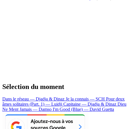
Sélection du moment
Dans le réseau — Djadja & Dinaz
Je la connais — SCH
Pour deux
âmes solitaires (Part. 1) — Luidji
Capitaine — Djadja & Dinaz
Dieu
Ne Ment Jamais — Damso
I'm Good (Blue) — David Guetta