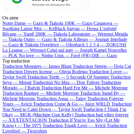
On aime
Notre Dame —
Gazo & Tiakola
100K —
Gazo
Casanova —
Soolking
Laisse Moi —
KeBlack
Saiyan —
Heuss L'enfoiré
Bécane —
Yamê
200K —
Tiakola
Laboratoire —
Werenoi
Meuda
—
Tiakola
Outro —
Gazo & Tiakola
Ailleurs —
Josman
Interlude
—
Gazo & Tiakola
Overdrive —
Ofenbach
1 2 3 4 —
ZOKUSH
La League —
Werenoi
Celui qui part —
Joseph Kamel
Nouvelles
—
PLK
No love —
Ninho
Urus —
Favé (FR)
DIE —
Gazo
Top traduction
Traduction Monsters —
James Blunt
Traduction Streets —
Doja Cat
Traduction Drivers license —
Olivia Rodrigo
Traduction Lover —
Taylor Swift
Traduction Teeth —
5 Seconds Of Summer
Traduction
Seya —
Morad
Traduction No Idea —
Don Toliver
Traduction
Morado —
J Balvin
Traduction Hard For Me —
Michele Morrone
Traduction Rapture —
Michele Morrone
Traduction Stand By —
Michele Morrone
Traduction Agua —
Tainy
Traduction Forever
Yours —
Avicii
Traduction Come & Go —
Juice WRLD
Traduction
You Need to Calm Down —
Taylor Swift
Traduction I Think I’m
Okay —
MGK (Machine Gun Kelly)
Traduction bad vibes forever
—
XXXTENTACION
Traduction If You're Too Shy (Let Me
Know) —
The 1975
Traduction Tough Love —
Avicii
Traduction
Lovefool —
Twocolors