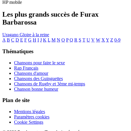
HP mobile
Les plus grands succès de Furax
Barbarossa
Uragano
Gloire à la reine
A
B
C
D
E
F
G
H
I
J
K
L
M
N
O
P
Q
R
S
T
U
V
W
X
Y
Z
0-9
Thématiques
Chansons pour faire le sexe
Rap Français
Chansons d'amour
Chansons des Guinguettes
Chansons de Rugby et 3ème mi-temps
Chanson bonne humeur
Plan de site
Mentions légales
Paramètres cookies
Cookie Settings