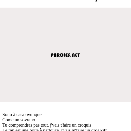
Sono à casa ovunque
Come un sovrano
Tu comprendras pas tout, j'vais t'faire un croquis
Le rap est une boite à partouze, j'vais m'faire un gros kiff