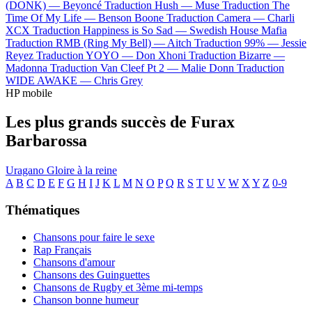
(DONK) —
Beyoncé
Traduction Hush —
Muse
Traduction The
Time Of My Life —
Benson Boone
Traduction Camera —
Charli
XCX
Traduction Happiness is So Sad —
Swedish House Mafia
Traduction RMB (Ring My Bell) —
Aitch
Traduction 99% —
Jessie
Reyez
Traduction YOYO —
Don Xhoni
Traduction Bizarre —
Madonna
Traduction Van Cleef Pt 2 —
Malie Donn
Traduction
WIDE AWAKE —
Chris Grey
HP mobile
Les plus grands succès de Furax
Barbarossa
Uragano
Gloire à la reine
A
B
C
D
E
F
G
H
I
J
K
L
M
N
O
P
Q
R
S
T
U
V
W
X
Y
Z
0-9
Thématiques
Chansons pour faire le sexe
Rap Français
Chansons d'amour
Chansons des Guinguettes
Chansons de Rugby et 3ème mi-temps
Chanson bonne humeur