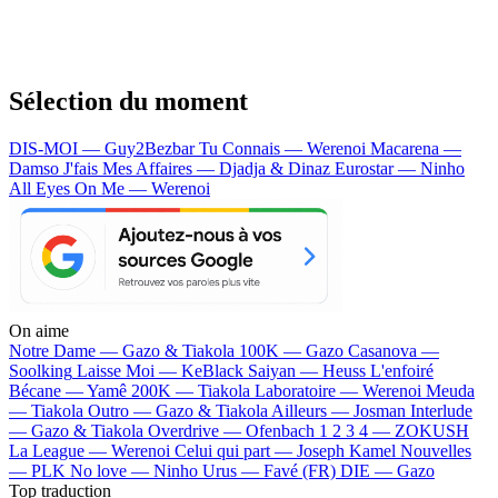
Sélection du moment
DIS-MOI — Guy2Bezbar
Tu Connais — Werenoi
Macarena —
Damso
J'fais Mes Affaires — Djadja & Dinaz
Eurostar — Ninho
All Eyes On Me — Werenoi
On aime
Notre Dame —
Gazo & Tiakola
100K —
Gazo
Casanova —
Soolking
Laisse Moi —
KeBlack
Saiyan —
Heuss L'enfoiré
Bécane —
Yamê
200K —
Tiakola
Laboratoire —
Werenoi
Meuda
—
Tiakola
Outro —
Gazo & Tiakola
Ailleurs —
Josman
Interlude
—
Gazo & Tiakola
Overdrive —
Ofenbach
1 2 3 4 —
ZOKUSH
La League —
Werenoi
Celui qui part —
Joseph Kamel
Nouvelles
—
PLK
No love —
Ninho
Urus —
Favé (FR)
DIE —
Gazo
Top traduction