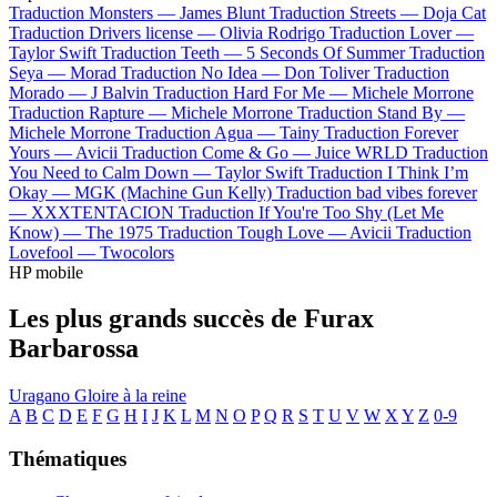
Traduction Monsters —
James Blunt
Traduction Streets —
Doja Cat
Traduction Drivers license —
Olivia Rodrigo
Traduction Lover —
Taylor Swift
Traduction Teeth —
5 Seconds Of Summer
Traduction
Seya —
Morad
Traduction No Idea —
Don Toliver
Traduction
Morado —
J Balvin
Traduction Hard For Me —
Michele Morrone
Traduction Rapture —
Michele Morrone
Traduction Stand By —
Michele Morrone
Traduction Agua —
Tainy
Traduction Forever
Yours —
Avicii
Traduction Come & Go —
Juice WRLD
Traduction
You Need to Calm Down —
Taylor Swift
Traduction I Think I’m
Okay —
MGK (Machine Gun Kelly)
Traduction bad vibes forever
—
XXXTENTACION
Traduction If You're Too Shy (Let Me
Know) —
The 1975
Traduction Tough Love —
Avicii
Traduction
Lovefool —
Twocolors
HP mobile
Les plus grands succès de Furax
Barbarossa
Uragano
Gloire à la reine
A
B
C
D
E
F
G
H
I
J
K
L
M
N
O
P
Q
R
S
T
U
V
W
X
Y
Z
0-9
Thématiques