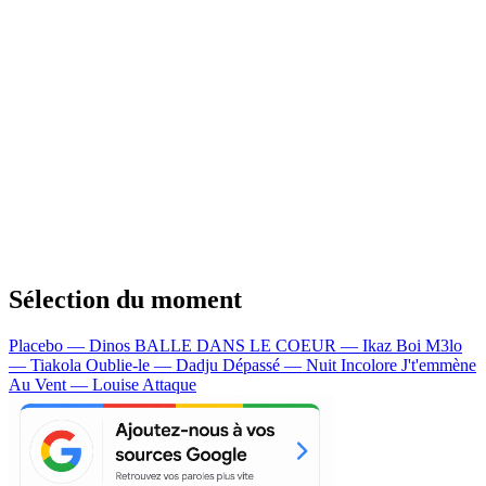
Sélection du moment
Placebo — Dinos
BALLE DANS LE COEUR — Ikaz Boi
M3lo
— Tiakola
Oublie-le — Dadju
Dépassé — Nuit Incolore
J't'emmène
Au Vent — Louise Attaque