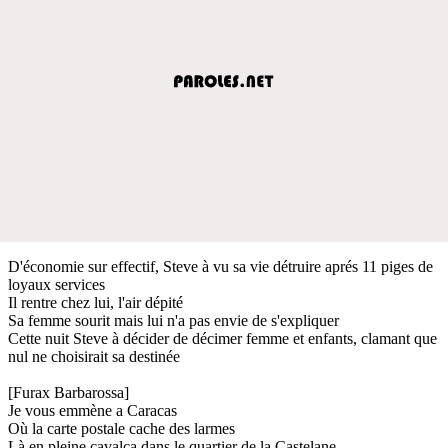
D'économie sur effectif, Steve à vu sa vie détruire aprés 11 piges de
loyaux services
Il rentre chez lui, l'air dépité
Sa femme sourit mais lui n'a pas envie de s'expliquer
Cette nuit Steve à décider de décimer femme et enfants, clamant que
nul ne choisirait sa destinée
[Furax Barbarossa]
Je vous emmène a Caracas
Où la carte postale cache des larmes
Là en pleine cavalca dans le quartier de la Castelane