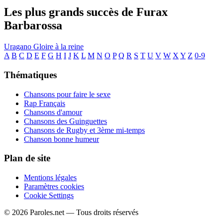
Les plus grands succès de Furax
Barbarossa
Uragano
Gloire à la reine
A
B
C
D
E
F
G
H
I
J
K
L
M
N
O
P
Q
R
S
T
U
V
W
X
Y
Z
0-9
Thématiques
Chansons pour faire le sexe
Rap Français
Chansons d'amour
Chansons des Guinguettes
Chansons de Rugby et 3ème mi-temps
Chanson bonne humeur
Plan de site
Mentions légales
Paramètres cookies
Cookie Settings
© 2026 Paroles.net — Tous droits réservés