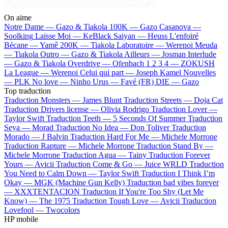
On aime
Notre Dame —
Gazo & Tiakola
100K —
Gazo
Casanova —
Soolking
Laisse Moi —
KeBlack
Saiyan —
Heuss L'enfoiré
Bécane —
Yamê
200K —
Tiakola
Laboratoire —
Werenoi
Meuda
—
Tiakola
Outro —
Gazo & Tiakola
Ailleurs —
Josman
Interlude
—
Gazo & Tiakola
Overdrive —
Ofenbach
1 2 3 4 —
ZOKUSH
La League —
Werenoi
Celui qui part —
Joseph Kamel
Nouvelles
—
PLK
No love —
Ninho
Urus —
Favé (FR)
DIE —
Gazo
Top traduction
Traduction Monsters —
James Blunt
Traduction Streets —
Doja Cat
Traduction Drivers license —
Olivia Rodrigo
Traduction Lover —
Taylor Swift
Traduction Teeth —
5 Seconds Of Summer
Traduction
Seya —
Morad
Traduction No Idea —
Don Toliver
Traduction
Morado —
J Balvin
Traduction Hard For Me —
Michele Morrone
Traduction Rapture —
Michele Morrone
Traduction Stand By —
Michele Morrone
Traduction Agua —
Tainy
Traduction Forever
Yours —
Avicii
Traduction Come & Go —
Juice WRLD
Traduction
You Need to Calm Down —
Taylor Swift
Traduction I Think I’m
Okay —
MGK (Machine Gun Kelly)
Traduction bad vibes forever
—
XXXTENTACION
Traduction If You're Too Shy (Let Me
Know) —
The 1975
Traduction Tough Love —
Avicii
Traduction
Lovefool —
Twocolors
HP mobile