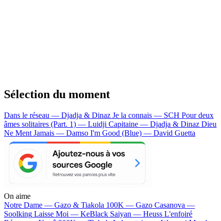
Sélection du moment
Dans le réseau — Djadja & Dinaz
Je la connais — SCH
Pour deux
âmes solitaires (Part. 1) — Luidji
Capitaine — Djadja & Dinaz
Dieu
Ne Ment Jamais — Damso
I'm Good (Blue) — David Guetta
On aime
Notre Dame —
Gazo & Tiakola
100K —
Gazo
Casanova —
Soolking
Laisse Moi —
KeBlack
Saiyan —
Heuss L'enfoiré