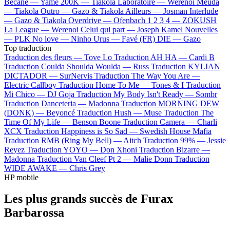
Bécane —
Yamê
200K —
Tiakola
Laboratoire —
Werenoi
Meuda
—
Tiakola
Outro —
Gazo & Tiakola
Ailleurs —
Josman
Interlude
—
Gazo & Tiakola
Overdrive —
Ofenbach
1 2 3 4 —
ZOKUSH
La League —
Werenoi
Celui qui part —
Joseph Kamel
Nouvelles
—
PLK
No love —
Ninho
Urus —
Favé (FR)
DIE —
Gazo
Top traduction
Traduction des fleurs —
Tove Lo
Traduction AH HA —
Cardi B
Traduction Coulda Shoulda Woulda —
Russ
Traduction KYLIAN
DICTADOR —
SurNervis
Traduction The Way You Are —
Electric Callboy
Traduction Home To Me —
Tones & I
Traduction
Mi Chico —
DJ Goja
Traduction My Body Isn't Ready —
Sombr
Traduction Danceteria —
Madonna
Traduction MORNING DEW
(DONK) —
Beyoncé
Traduction Hush —
Muse
Traduction The
Time Of My Life —
Benson Boone
Traduction Camera —
Charli
XCX
Traduction Happiness is So Sad —
Swedish House Mafia
Traduction RMB (Ring My Bell) —
Aitch
Traduction 99% —
Jessie
Reyez
Traduction YOYO —
Don Xhoni
Traduction Bizarre —
Madonna
Traduction Van Cleef Pt 2 —
Malie Donn
Traduction
WIDE AWAKE —
Chris Grey
HP mobile
Les plus grands succès de Furax
Barbarossa