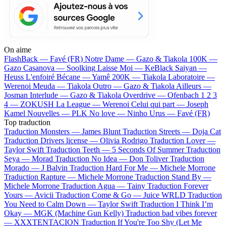
On aime
FlashBack —
Favé (FR)
Notre Dame —
Gazo & Tiakola
100K —
Gazo
Casanova —
Soolking
Laisse Moi —
KeBlack
Saiyan —
Heuss L'enfoiré
Bécane —
Yamê
200K —
Tiakola
Laboratoire —
Werenoi
Meuda —
Tiakola
Outro —
Gazo & Tiakola
Ailleurs —
Josman
Interlude —
Gazo & Tiakola
Overdrive —
Ofenbach
1 2 3
4 —
ZOKUSH
La League —
Werenoi
Celui qui part —
Joseph
Kamel
Nouvelles —
PLK
No love —
Ninho
Urus —
Favé (FR)
Top traduction
Traduction Monsters —
James Blunt
Traduction Streets —
Doja Cat
Traduction Drivers license —
Olivia Rodrigo
Traduction Lover —
Taylor Swift
Traduction Teeth —
5 Seconds Of Summer
Traduction
Seya —
Morad
Traduction No Idea —
Don Toliver
Traduction
Morado —
J Balvin
Traduction Hard For Me —
Michele Morrone
Traduction Rapture —
Michele Morrone
Traduction Stand By —
Michele Morrone
Traduction Agua —
Tainy
Traduction Forever
Yours —
Avicii
Traduction Come & Go —
Juice WRLD
Traduction
You Need to Calm Down —
Taylor Swift
Traduction I Think I’m
Okay —
MGK (Machine Gun Kelly)
Traduction bad vibes forever
—
XXXTENTACION
Traduction If You're Too Shy (Let Me