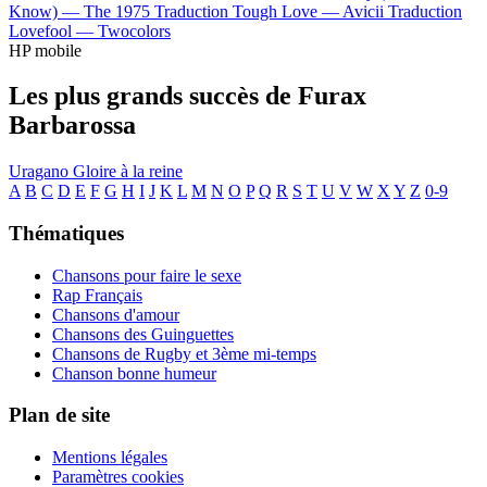
Know) —
The 1975
Traduction Tough Love —
Avicii
Traduction
Lovefool —
Twocolors
HP mobile
Les plus grands succès de Furax
Barbarossa
Uragano
Gloire à la reine
A
B
C
D
E
F
G
H
I
J
K
L
M
N
O
P
Q
R
S
T
U
V
W
X
Y
Z
0-9
Thématiques
Chansons pour faire le sexe
Rap Français
Chansons d'amour
Chansons des Guinguettes
Chansons de Rugby et 3ème mi-temps
Chanson bonne humeur
Plan de site
Mentions légales
Paramètres cookies