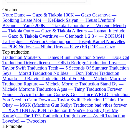
On aime
Notre Dame —
Gazo & Tiakola
100K —
Gazo
Casanova —
Soolking
Laisse Moi —
KeBlack
Saiyan —
Heuss L'enfoiré
Bécane —
Yamê
200K —
Tiakola
Laboratoire —
Werenoi
Meuda
—
Tiakola
Outro —
Gazo & Tiakola
Ailleurs —
Josman
Interlude
—
Gazo & Tiakola
Overdrive —
Ofenbach
1 2 3 4 —
ZOKUSH
La League —
Werenoi
Celui qui part —
Joseph Kamel
Nouvelles
—
PLK
No love —
Ninho
Urus —
Favé (FR)
DIE —
Gazo
Top traduction
Traduction Monsters —
James Blunt
Traduction Streets —
Doja Cat
Traduction Drivers license —
Olivia Rodrigo
Traduction Lover —
Taylor Swift
Traduction Teeth —
5 Seconds Of Summer
Traduction
Seya —
Morad
Traduction No Idea —
Don Toliver
Traduction
Morado —
J Balvin
Traduction Hard For Me —
Michele Morrone
Traduction Rapture —
Michele Morrone
Traduction Stand By —
Michele Morrone
Traduction Agua —
Tainy
Traduction Forever
Yours —
Avicii
Traduction Come & Go —
Juice WRLD
Traduction
You Need to Calm Down —
Taylor Swift
Traduction I Think I’m
Okay —
MGK (Machine Gun Kelly)
Traduction bad vibes forever
—
XXXTENTACION
Traduction If You're Too Shy (Let Me
Know) —
The 1975
Traduction Tough Love —
Avicii
Traduction
Lovefool —
Twocolors
HP mobile