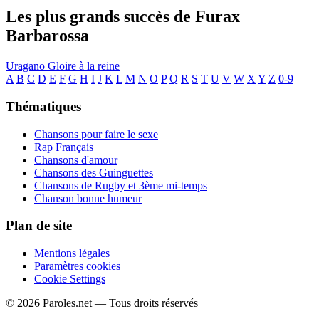
Les plus grands succès de Furax
Barbarossa
Uragano
Gloire à la reine
A
B
C
D
E
F
G
H
I
J
K
L
M
N
O
P
Q
R
S
T
U
V
W
X
Y
Z
0-9
Thématiques
Chansons pour faire le sexe
Rap Français
Chansons d'amour
Chansons des Guinguettes
Chansons de Rugby et 3ème mi-temps
Chanson bonne humeur
Plan de site
Mentions légales
Paramètres cookies
Cookie Settings
© 2026 Paroles.net — Tous droits réservés